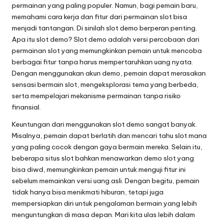
permainan yang paling populer. Namun, bagi pemain baru,
memahami cara kerja dan fitur dari permainan slot bisa
menjadi tantangan. Di sinilah slot demo berperan penting.
Apa itu slot demo? Slot demo adalah versi percobaan dari
permainan slot yang memungkinkan pemain untuk mencoba
berbagai fitur tanpa harus mempertaruhkan uang nyata.
Dengan menggunakan akun demo, pemain dapat merasakan
sensasi bermain slot, mengeksplorasi tema yang berbeda,
serta mempelajari mekanisme permainan tanpa risiko
finansial.
Keuntungan dari menggunakan slot demo sangat banyak.
Misalnya, pemain dapat berlatih dan mencari tahu slot mana
yang paling cocok dengan gaya bermain mereka. Selain itu,
beberapa situs slot bahkan menawarkan demo slot yang
bisa diwd, memungkinkan pemain untuk menguji fitur ini
sebelum memainkan versi uang asli. Dengan begitu, pemain
tidak hanya bisa menikmati hiburan, tetapi juga
mempersiapkan diri untuk pengalaman bermain yang lebih
menguntungkan di masa depan. Mari kita ulas lebih dalam