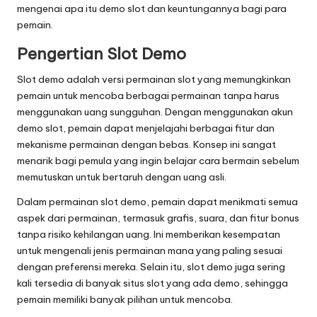
mengenai apa itu demo slot dan keuntungannya bagi para
pemain.
Pengertian Slot Demo
Slot demo adalah versi permainan slot yang memungkinkan
pemain untuk mencoba berbagai permainan tanpa harus
menggunakan uang sungguhan. Dengan menggunakan akun
demo slot, pemain dapat menjelajahi berbagai fitur dan
mekanisme permainan dengan bebas. Konsep ini sangat
menarik bagi pemula yang ingin belajar cara bermain sebelum
memutuskan untuk bertaruh dengan uang asli.
Dalam permainan slot demo, pemain dapat menikmati semua
aspek dari permainan, termasuk grafis, suara, dan fitur bonus
tanpa risiko kehilangan uang. Ini memberikan kesempatan
untuk mengenali jenis permainan mana yang paling sesuai
dengan preferensi mereka. Selain itu, slot demo juga sering
kali tersedia di banyak situs slot yang ada demo, sehingga
pemain memiliki banyak pilihan untuk mencoba.