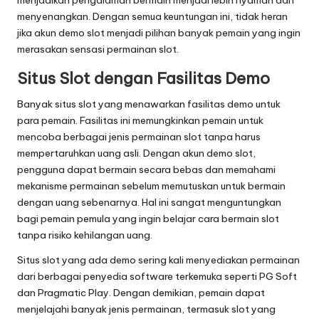
menjadikan pengalaman bermain menjadi lebih nyaman dan
menyenangkan. Dengan semua keuntungan ini, tidak heran
jika akun demo slot menjadi pilihan banyak pemain yang ingin
merasakan sensasi permainan slot.
Situs Slot dengan Fasilitas Demo
Banyak situs slot yang menawarkan fasilitas demo untuk
para pemain. Fasilitas ini memungkinkan pemain untuk
mencoba berbagai jenis permainan slot tanpa harus
mempertaruhkan uang asli. Dengan akun demo slot,
pengguna dapat bermain secara bebas dan memahami
mekanisme permainan sebelum memutuskan untuk bermain
dengan uang sebenarnya. Hal ini sangat menguntungkan
bagi pemain pemula yang ingin belajar cara bermain slot
tanpa risiko kehilangan uang.
Situs slot yang ada demo sering kali menyediakan permainan
dari berbagai penyedia software terkemuka seperti PG Soft
dan Pragmatic Play. Dengan demikian, pemain dapat
menjelajahi banyak jenis permainan, termasuk slot yang