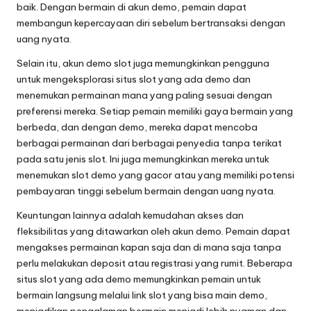
baik. Dengan bermain di akun demo, pemain dapat
membangun kepercayaan diri sebelum bertransaksi dengan
uang nyata.
Selain itu, akun demo slot juga memungkinkan pengguna
untuk mengeksplorasi situs slot yang ada demo dan
menemukan permainan mana yang paling sesuai dengan
preferensi mereka. Setiap pemain memiliki gaya bermain yang
berbeda, dan dengan demo, mereka dapat mencoba
berbagai permainan dari berbagai penyedia tanpa terikat
pada satu jenis slot. Ini juga memungkinkan mereka untuk
menemukan slot demo yang gacor atau yang memiliki potensi
pembayaran tinggi sebelum bermain dengan uang nyata.
Keuntungan lainnya adalah kemudahan akses dan
fleksibilitas yang ditawarkan oleh akun demo. Pemain dapat
mengakses permainan kapan saja dan di mana saja tanpa
perlu melakukan deposit atau registrasi yang rumit. Beberapa
situs slot yang ada demo memungkinkan pemain untuk
bermain langsung melalui link slot yang bisa main demo,