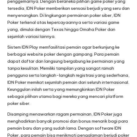
penggemarnya. Dengan beraneka pilihan game poker yang
tersedia, IDN Poker memberikan sensasi berjudi yang seru dan
menyenangkan. Di lingkungan permainan poker siber, IDN
Poker terkenal atas kepercayaannya serta variasi game
yang, dimulai dengan Texas hingga Omaha Poker dan
sejumlah variasi lainnya.
Sistem IDN Play memfasilitasi pemain agar berkunjung ke
berbagai website poker dengan gampang. Para pemain
dapat daftar dan langsung bergabung ke permainan yang
tanpa kesulitan. Memiliki tampilan yang sangat ramah
pengguna serta langkah-langkah registrasi yang sederhana,
IDN Poker memikat sejumlah pemain dari seluruh internasional.
Keunggulan inilah serta yang memungkinkan IDN Poker
sebagai pilihan utama bagi mereka yang mencari platform
poker siber.
Disamping menawarkan ragam permainan, IDN Poker juga
menghadirkan banyak promosi dan bonus menarik bagi para
pemain baru dan yang sudah lama. Dengan software IDN
Poker, para pemain bisa menikmati pengalaman berjudi poker