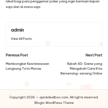
ideal bagi para penggemar poker yang ingin bermain kapan
saja dan di mana saja.
admin
View All Posts
Post
Previous Post
Next Post
navigation
Membongkar Keistimewaan
Rubah 4D: Game yang
Langsung Toto Macau
Mengubah Cara Kita
Bersenang-senang Online
Copyright 2026 — quickdealbox.com. All rights reserved.
Bloglo WordPress Theme