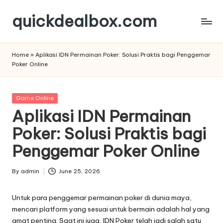
quickdealbox.com
Skip
to
content
Home
»
Aplikasi IDN Permainan Poker: Solusi Praktis bagi Penggemar
Poker Online
Posted
Game Online
in
Aplikasi IDN Permainan
Poker: Solusi Praktis bagi
Penggemar Poker Online
By
admin
June 25, 2026
Posted
by
Untuk para penggemar permainan poker di dunia maya,
mencari platform yang sesuai untuk bermain adalah hal yang
amat penting. Saat ini juga, IDN Poker telah jadi salah satu