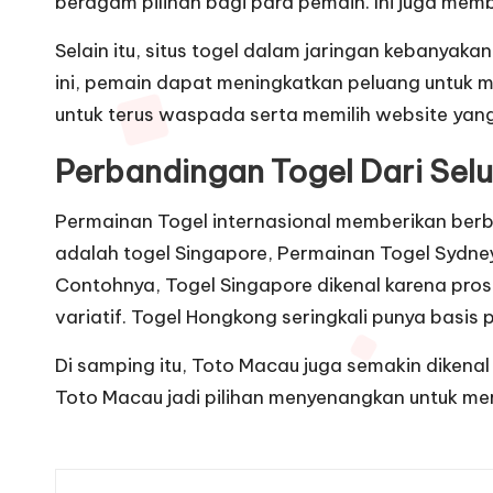
beragam pilihan bagi para pemain. Ini juga me
Selain itu, situs togel dalam jaringan kebanya
ini, pemain dapat meningkatkan peluang untuk 
untuk terus waspada serta memilih website ya
Perbandingan Togel Dari Selu
Permainan Togel internasional memberikan berb
adalah togel Singapore, Permainan Togel Sydney
Contohnya, Togel Singapore dikenal karena pros
variatif. Togel Hongkong seringkali punya basi
Di samping itu, Toto Macau juga semakin dikena
Toto Macau jadi pilihan menyenangkan untuk me