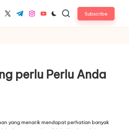
Subscribe
cebook.com
twitter.com
t.me
instagram.com
youtube.com
ng perlu Perlu Anda
ainan yang menarik mendapat perhatian banyak