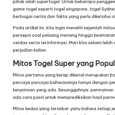
pihak ialah supertogel. Untuk beberapa penggema
game togel seperti togel singapore, togel Sydne
berbagai cerita dan fakta yang perlu diketahui 
Pada artikel ini, kita ingin meneliti sejumlah m
persepsi soal peluang menang hingga keamanan b
cerdas serta terinformasi. Mari kita selami leb
perjudian kalian.
Mitos Togel Super yang Popul
Mitos pertama yang kerap dikenal merupakan b
percaya percaya bahwasanya hanya dengan jumla
kenyataan yang ada. Sesungguhnya, permainan 
ada cara pasti untuk memprediksikan hasil perm
Mitos kedua yang tersebar yaitu bahwa setiap je