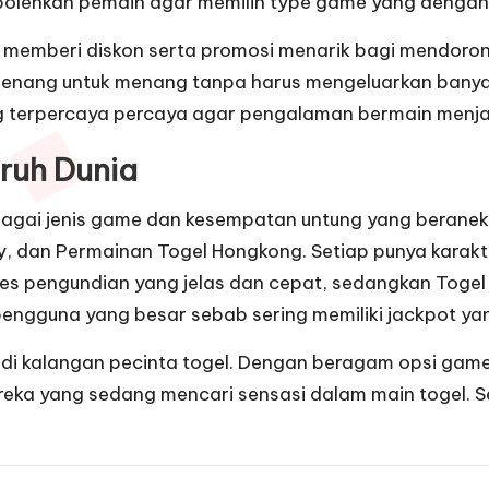
mbolehkan pemain agar memilih type game yang dengan 
kan memberi diskon serta promosi menarik bagi mendoro
menang untuk menang tanpa harus mengeluarkan banyak
ng terpercaya percaya agar pengalaman bermain men
ruh Dunia
agai jenis game dan kesempatan untung yang beranek
, dan Permainan Togel Hongkong. Setiap punya karakte
es pengundian yang jelas dan cepat, sedangkan Togel
s pengguna yang besar sebab sering memiliki jackpot y
l di kalangan pecinta togel. Dengan beragam opsi game
reka yang sedang mencari sensasi dalam main togel. S