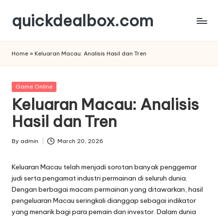
quickdealbox.com
Skip
to
content
Home
»
Keluaran Macau: Analisis Hasil dan Tren
Posted
Game Online
in
Keluaran Macau: Analisis
Hasil dan Tren
By
admin
March 20, 2026
Posted
by
Keluaran Macau telah menjadi sorotan banyak penggemar
judi serta pengamat industri permainan di seluruh dunia.
Dengan berbagai macam permainan yang ditawarkan, hasil
pengeluaran Macau seringkali dianggap sebagai indikator
yang menarik bagi para pemain dan investor. Dalam dunia