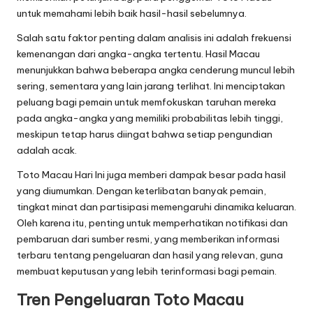
untuk memahami lebih baik hasil-hasil sebelumnya.
Salah satu faktor penting dalam analisis ini adalah frekuensi
kemenangan dari angka-angka tertentu. Hasil Macau
menunjukkan bahwa beberapa angka cenderung muncul lebih
sering, sementara yang lain jarang terlihat. Ini menciptakan
peluang bagi pemain untuk memfokuskan taruhan mereka
pada angka-angka yang memiliki probabilitas lebih tinggi,
meskipun tetap harus diingat bahwa setiap pengundian
adalah acak.
Toto Macau Hari Ini juga memberi dampak besar pada hasil
yang diumumkan. Dengan keterlibatan banyak pemain,
tingkat minat dan partisipasi memengaruhi dinamika keluaran.
Oleh karena itu, penting untuk memperhatikan notifikasi dan
pembaruan dari sumber resmi, yang memberikan informasi
terbaru tentang pengeluaran dan hasil yang relevan, guna
membuat keputusan yang lebih terinformasi bagi pemain.
Tren Pengeluaran Toto Macau