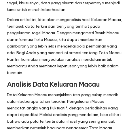
togel, khususnya, data yang akurat dan terpercaya menjadi
kunci untuk meraih keberhasilan.
Dalam artikel ini, kita akan menganalisis hasil Keluaran Macau,
termasuk data terkini dan tren yang terlihat pada
pengeluaran togel Macau. Dengan mengamati
Result Macau
dan informasi Toto Macau, kita dapat memberikan
gambaran yang lebih jelas mengenai pola permainan yang
ada. Bagi Anda yang mencari informasi tentang Toto Macau
Hari Ini, kami akan menyediakan analisis mendalam untuk
membantu Anda membuat keputusan yang lebih baik dalam
bermain.
Analisis Data Keluaran Macau
Data Keluaran Macau menunjukkan tren yang cukup menarik
dalam beberapa tahun terakhir. Pengeluaran Macau
mencatat angka yang fluktuatif, dengan periodisitas yang
dapat diprediksi. Melalui analisis yang mendalam, bisa dilihat
bahwa ada pola tertentu dalam hasil yang sering muncul,
memberikan petunjuk bagi para penggemar Toto Macau