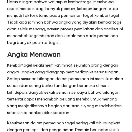
Harus diingat bahwa walaupun kembartogel membawa
aspek menarik bagi banyak pemain, keberuntungan tetap
menjadi faktor utama pada permainan togel.
kembartogel
Tidak ada jaminan bahwa angka yang diyakini kembartogel
akan selalu menang, namun proses pemilahan dan analisa ini
menambah kegembiraan dan kedalaman pada permainan
bagi banyak pecinta togel.
Angka Menawan
Kembartogel selalu memikat minat sejumlah orang dengan
angka-angka yang dianggap memberikan keberuntungan.
Setiap susunan bilangan dalam permainan ini memiliki makna
sendiri dan sering berkaitan dengan beraneka dimensi
kehidupan. Banyak sekali pemain percaya bahwa bilangan
tertentu dapat menambah peluang mereka untuk menang,
yang menjadikannya bagian dari tradisi yang mendebarkan
sebelum penarikan dilaksanakan.
Kesuksesan dalam permainan togel sering kali dihubungkan
dengan persepsi dan pengalaman. Pemain berusaha untuk