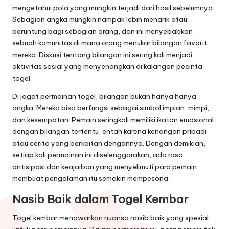
mengetahui pola yang mungkin terjadi dari hasil sebelumnya.
Sebagian angka mungkin nampak lebih menarik atau
beruntung bagi sebagian orang, dan ini menyebabkan
sebuah komunitas di mana orang menukar bilangan favorit
mereka. Diskusi tentang bilangan ini sering kali menjadi
aktivitas sosial yang menyenangkan di kalangan pecinta
togel.
Di jagat permainan togel, bilangan bukan hanya hanya
angka. Mereka bisa berfungsi sebagai simbol impian, mimpi,
dan kesempatan. Pemain seringkali memiliki ikatan emosional
dengan bilangan tertentu, entah karena kenangan pribadi
atau cerita yang berkaitan dengannya. Dengan demikian,
setiap kali permainan ini diselenggarakan, ada rasa
antisipasi dan keajaiban yang menyelimuti para pemain,
membuat pengalaman itu semakin mempesona.
Nasib Baik dalam Togel Kembar
Togel kembar menawarkan nuansa nasib baik yang spesial