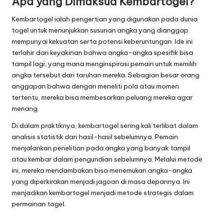
Apa yang Dimaksud Kembartogel?
Kembartogel ialah pengertian yang digunakan pada dunia
togel untuk menunjukkan susunan angka yang dianggap
mempunyai kekuatan serta potensi keberuntungan. Ide ini
terlahir dari keyakinan bahwa angka-angka spesifik bisa
tampil lagi, yang mana menginspirasi pemain untuk memilih
angka tersebut dari taruhan mereka. Sebagian besar orang
anggapan bahwa dengan meneliti pola atau momen
tertentu, mereka bisa membesarkan peluang mereka agar
menang.
Di dalam praktiknya, kembartogel sering kali terlibat dalam
analisis statistik dari hasil-hasil sebelumnya. Pemain
menjalankan penelitian pada angka yang banyak tampil
atau kembar dalam pengundian sebelumnya. Melalui metode
ini, mereka mendambakan bisa menemukan angka-angka
yang diperkirakan menjadi jagoan di masa depannya. Ini
menjadikan kembartogel menjadi metode strategis dalam
permainan togel.