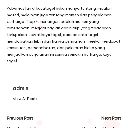
Keberhasilan di kayutogel bukan hanya tentang imbalan
materi, melainkan juga tentang momen dan pengalaman
berharga. Tiap kemenangan adalah momen yang
dimeriahkan, menjadi bagian dari hidup yang tidak akan
terlupakan. Lewat kayu togel, para pecinta togel
mendapatkan lebih dari hanya permainan; mereka mendapat
komunitas, persahabatan, dan pelajaran hidup yang
menjadikan perjalanan ini semua semakin berharga.
kayu
togel
admin
View All Posts
Post
Previous Post
Next Post