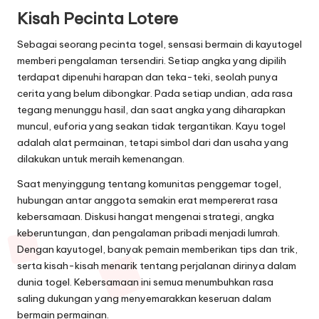
Kisah Pecinta Lotere
Sebagai seorang pecinta togel, sensasi bermain di kayutogel
memberi pengalaman tersendiri. Setiap angka yang dipilih
terdapat dipenuhi harapan dan teka-teki, seolah punya
cerita yang belum dibongkar. Pada setiap undian, ada rasa
tegang menunggu hasil, dan saat angka yang diharapkan
muncul, euforia yang seakan tidak tergantikan. Kayu togel
adalah alat permainan, tetapi simbol dari dan usaha yang
dilakukan untuk meraih kemenangan.
Saat menyinggung tentang komunitas penggemar togel,
hubungan antar anggota semakin erat mempererat rasa
kebersamaan. Diskusi hangat mengenai strategi, angka
keberuntungan, dan pengalaman pribadi menjadi lumrah.
Dengan kayutogel, banyak pemain memberikan tips dan trik,
serta kisah-kisah menarik tentang perjalanan dirinya dalam
dunia togel. Kebersamaan ini semua menumbuhkan rasa
saling dukungan yang menyemarakkan keseruan dalam
bermain permainan.