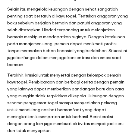
Selain itu, mengelola keuangan dengan sehat sangatlah
penting saat bertaruh di kayutogel. Tentukan anggaran yang
baku sebelum berjalan bermain dan patuhi anggaran yang
telah ditetapkan. Hindari terpancing untuk melanjutkan
bermain meskipun mendapatkan ruginya. Dengan ketekunan
pada manajemen uang, pemain dapat menikmati profisi
tanpa merasakan beban finansial yang berlebihan. Situasi ini
juga berfungsi dalam menjaga konsentrasi dan emosi saat
bermain.
Terakhir, krusial untuk menyertai dengan kelompok pemain
kayutogel. Pembicaraan dan berbagi cerita dengan pemain
yang lainnya dapat memberikan pandangan baru dan cara
yang mungkin tidak terpikirkan di kepala. Hubungan dengan
sesama penggemar togel mampu menyediakan peluang
untuk mendulang nasihat bermanfaat yang dapat
meningkatkan kesempatan untuk berhasil. Berinteraksi
dengan orang lain juga membuat aktivitas menjadi jadi seru
dan tidak menyepikan.