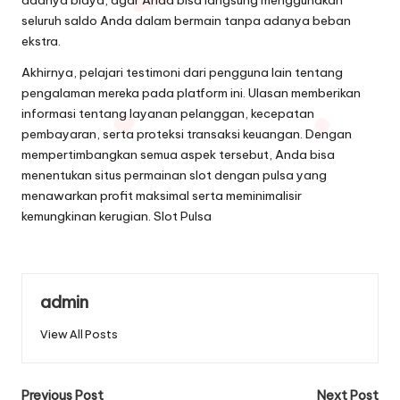
adanya biaya, agar Anda bisa langsung menggunakan
seluruh saldo Anda dalam bermain tanpa adanya beban
ekstra.
Akhirnya, pelajari testimoni dari pengguna lain tentang
pengalaman mereka pada platform ini. Ulasan memberikan
informasi tentang layanan pelanggan, kecepatan
pembayaran, serta proteksi transaksi keuangan. Dengan
mempertimbangkan semua aspek tersebut, Anda bisa
menentukan situs permainan slot dengan pulsa yang
menawarkan profit maksimal serta meminimalisir
kemungkinan kerugian.
Slot Pulsa
admin
View All Posts
Post
Previous Post
Next Post