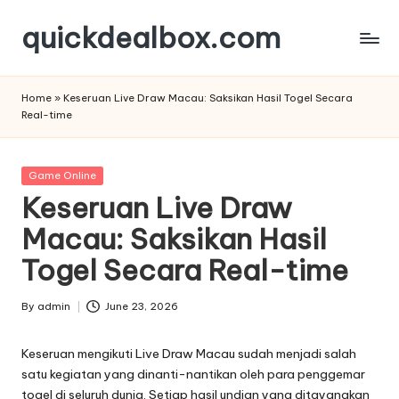
quickdealbox.com
Skip
to
content
Home
»
Keseruan Live Draw Macau: Saksikan Hasil Togel Secara
Real-time
Posted
Game Online
in
Keseruan Live Draw
Macau: Saksikan Hasil
Togel Secara Real-time
By
admin
June 23, 2026
Posted
by
Keseruan mengikuti Live Draw Macau sudah menjadi salah
satu kegiatan yang dinanti-nantikan oleh para penggemar
togel di seluruh dunia. Setiap hasil undian yang ditayangkan