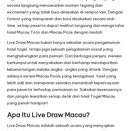
secara langsung menawarkan momen tegang dan
excitement yang tidak bisa dirasakan di tempat lain. Dengan
format yang transparan dan bisa disaksikan secara real-
time, setiap peserta dapat melihat langsung dan mengetahui
hasil Macau Toto dan Macau Prize dengan mudah.
Live Draw Macau bukan hanya sekadar acara pengumuman
hasil togel, tetapi juga sebuah pengalaman sosial yang
menghubungkan para pemain. Dari berbagai penjuru, mereka
berkumpul untuk menyaksikan dan berharap mendapatkan
keberuntungan melalui angka-angka yang ditarik. Dengan
adanya sistem Macau Pools yang terorganisir, hasil yang
lebih adil dan transparan semakin menambah kepercayaan
para peserta terhadap permainan ini. Saksikan keseruannya
dan jangan lewatkan setiap detik dari hasil Togel Macau
yang penuh harapan!
Apa Itu Live Draw Macau?
Live Draw Macau adalah sebuah acara yang menyajikan