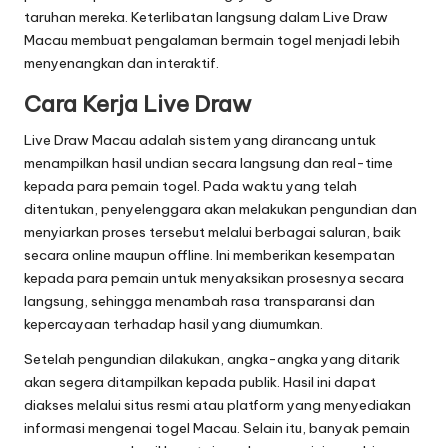
taruhan mereka. Keterlibatan langsung dalam Live Draw
Macau membuat pengalaman bermain togel menjadi lebih
menyenangkan dan interaktif.
Cara Kerja Live Draw
Live Draw Macau adalah sistem yang dirancang untuk
menampilkan hasil undian secara langsung dan real-time
kepada para pemain togel. Pada waktu yang telah
ditentukan, penyelenggara akan melakukan pengundian dan
menyiarkan proses tersebut melalui berbagai saluran, baik
secara online maupun offline. Ini memberikan kesempatan
kepada para pemain untuk menyaksikan prosesnya secara
langsung, sehingga menambah rasa transparansi dan
kepercayaan terhadap hasil yang diumumkan.
Setelah pengundian dilakukan, angka-angka yang ditarik
akan segera ditampilkan kepada publik. Hasil ini dapat
diakses melalui situs resmi atau platform yang menyediakan
informasi mengenai togel Macau. Selain itu, banyak pemain