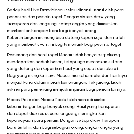
Setiap hasil Live Draw Macau selalu dinanti-nanti oleh para
penonton dan pemain togel. Dengan sistem draw yang
transparan dan langsung, setiap angka yang diumumkan
memberikan harapan baru bagi banyak orang.
Keberuntungan memang bisa datang kapan saja, dan itu lah
yang membuat event ini begitu menarik bagi pecinta togel.
Pemenang dari hasil togel Macau tidak hanya berpeluang
mendapatkan hadiah besar, tetapi juga merasakan euforia
yang datang dari kepastian hasil yang cepat dan akurat.
Bagi yang mengikuti Live Macau, memahami alur dan hasilnya
menjadi kunci dalam meraih kemenangan. Tak jarang, kisah
sukses para pemenang menjadi inspirasi bagi pemain lainnya.
Macau Prize dan Macau Pools telah menjadi simbol
keberuntungan bagi banyak orang. Hasil yang transparan
dan dapat diakses secara langsung meningkatkan
kepercayaan para pemain. Dengan setiap draw, harapan
baru terlahir, dan bagi sebagian orang, angka-angka yang