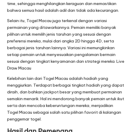
time, sehingga menghilangkan keraguan dan memastikan
bahwa semua hasil adalah adil dan tidak ada kecurangan.
Selain itu, Togel Macau juga terkenal dengan variasi
permainan yang ditawarkannya. Pemain memiliki banyak
pilihan untuk memilih jenis taruhan yang sesuai dengan
preferensi mereka, mulai dari angka 2D hingga 4D, serta
berbagai jenis taruhan lainnya. Variasi ini memungkinkan
setiap pemain untuk menyesuaikan pengalaman bermain
sesuai dengan tingkat kenyamanan dan strategi mereka.
Live
Draw Macau
Kelebihan lain dari Togel Macau adalah hadiah yang
menggiurkan. Terdapat berbagai tingkat hadiah yang dapat
diraih, dan bahkan jackpot besar yang membuat permainan
semakin menarik. Hal ini mendorong banyak pemain untuk ikut
serta dan mencoba keberuntungan mereka, menjadikan
Togel Macau sebagai salah satu pilihan favorit di kalangan
penggemar togel.
Hasil dan Pemenang