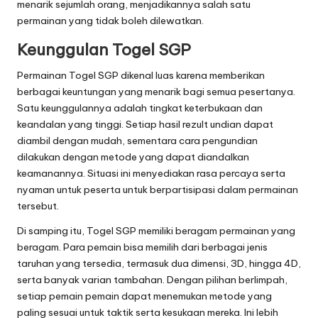
menarik sejumlah orang, menjadikannya salah satu
permainan yang tidak boleh dilewatkan.
Keunggulan Togel SGP
Permainan Togel SGP dikenal luas karena memberikan
berbagai keuntungan yang menarik bagi semua pesertanya.
Satu keunggulannya adalah tingkat keterbukaan dan
keandalan yang tinggi. Setiap hasil rezult undian dapat
diambil dengan mudah, sementara cara pengundian
dilakukan dengan metode yang dapat diandalkan
keamanannya. Situasi ini menyediakan rasa percaya serta
nyaman untuk peserta untuk berpartisipasi dalam permainan
tersebut.
Di samping itu, Togel SGP memiliki beragam permainan yang
beragam. Para pemain bisa memilih dari berbagai jenis
taruhan yang tersedia, termasuk dua dimensi, 3D, hingga 4D,
serta banyak varian tambahan. Dengan pilihan berlimpah,
setiap pemain pemain dapat menemukan metode yang
paling sesuai untuk taktik serta kesukaan mereka. Ini lebih