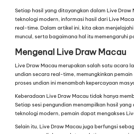
Setiap hasil yang ditayangkan dalam Live Dr
teknologi modern, informasi hasil dari Live Ma
real-time. Dalam artikel ini, kita akan menjelaj
muncul, serta bagaimana hal itu memengaruhi p
Mengenal Live Draw Macau
Live Draw Macau merupakan salah satu acara lan
undian secara real-time, memungkinkan pemain u
proses undian ini menambah kepercayaan masya
Keberadaan Live Draw Macau tidak hanya member
Setiap sesi pengundian menampilkan hasil yang 
teknologi modern, pemain dapat mengakses Live
Selain itu, Live Draw Macau juga berfungsi seba