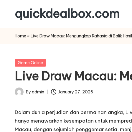
quickdealbox.com
Skip
to
content
Home
»
Live Draw Macau: Mengungkap Rahasia di Balik Hasil
Posted
Game Online
in
Live Draw Macau: Me
By
admin
January 27, 2026
Posted
by
Dalam dunia perjudian dan permainan angka, Live
hanya menawarkan kesempatan untuk memprediksi 
Macau, dengan sejumlah penggemar setia, men