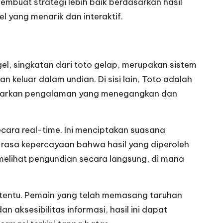
buat strategi lebih baik berdasarkan hasil
 yang menarik dan interaktif.
l, singkatan dari toto gelap, merupakan sistem
eluar dalam undian. Di sisi lain, Toto adalah
enawarkan pengalaman yang menegangkan dan
cara real-time. Ini menciptakan suasana
 rasa kepercayaan bahwa hasil yang diperoleh
elihat pengundian secara langsung, di mana
ertentu. Pemain yang telah memasang taruhan
ksesibilitas informasi, hasil ini dapat