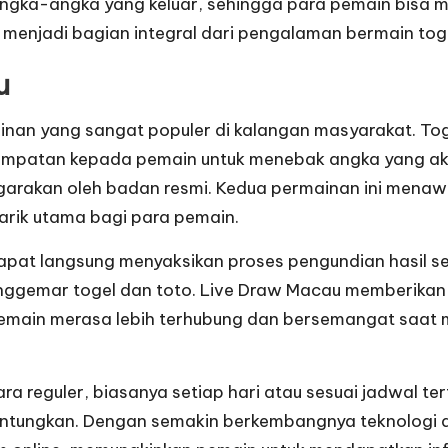
gka-angka yang keluar, sehingga para pemain bisa mem
enjadi bagian integral dari pengalaman bermain togel
u
nan yang sangat populer di kalangan masyarakat. Toge
mpatan kepada pemain untuk menebak angka yang akan k
lenggarakan oleh badan resmi. Kedua permainan ini m
arik utama bagi para pemain.
pat langsung menyaksikan proses pengundian hasil se
enggemar togel dan toto. Live Draw Macau memberikan
emain merasa lebih terhubung dan bersemangat saat m
ra reguler, biasanya setiap hari atau sesuai jadwal t
ungkan. Dengan semakin berkembangnya teknologi dan a