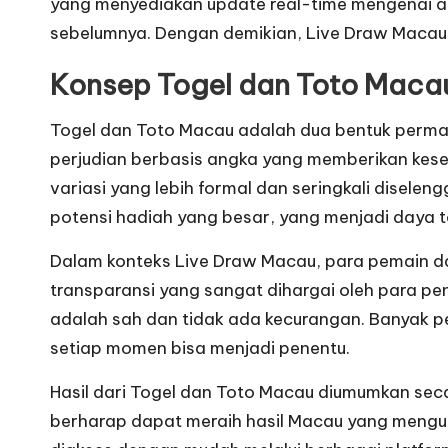
yang menyediakan update real-time mengenai an
sebelumnya. Dengan demikian, Live Draw Macau m
Konsep Togel dan Toto Maca
Togel dan Toto Macau adalah dua bentuk permai
perjudian berbasis angka yang memberikan kese
variasi yang lebih formal dan seringkali dise
potensi hadiah yang besar, yang menjadi daya t
Dalam konteks Live Draw Macau, para pemain da
transparansi yang sangat dihargai oleh para p
adalah sah dan tidak ada kecurangan. Banyak p
setiap momen bisa menjadi penentu.
Hasil dari Togel dan Toto Macau diumumkan seca
berharap dapat meraih hasil Macau yang mengunt