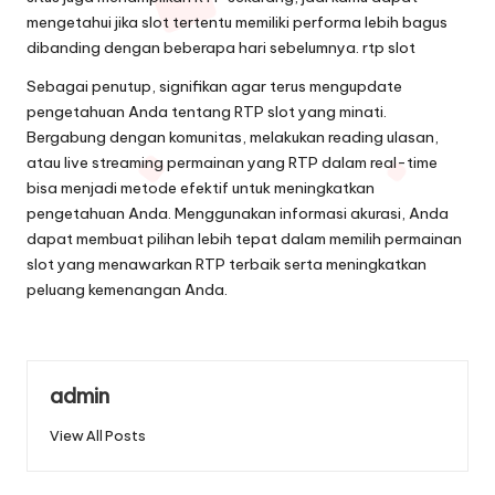
mengetahui jika slot tertentu memiliki performa lebih bagus
dibanding dengan beberapa hari sebelumnya.
rtp slot
Sebagai penutup, signifikan agar terus mengupdate
pengetahuan Anda tentang RTP slot yang minati.
Bergabung dengan komunitas, melakukan reading ulasan,
atau live streaming permainan yang RTP dalam real-time
bisa menjadi metode efektif untuk meningkatkan
pengetahuan Anda. Menggunakan informasi akurasi, Anda
dapat membuat pilihan lebih tepat dalam memilih permainan
slot yang menawarkan RTP terbaik serta meningkatkan
peluang kemenangan Anda.
admin
View All Posts