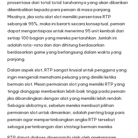
prosentase dari total total taruhannya yang akan diberikan
dikembalikan kepada para pemain di masa panjang.
Misalnya, jika satu alat slot memiliki persentase RTP
sebanyak 95%, maka ini berarti secara konseptual, pemain
dapat mengantisipasi untuk menerima 95 unit kembali dari
setiap 100 bagian yang mereka pertaruhkan. Jumlah ini
adalah rata-rata dan dan dihitung berdasarkan
berdasarkan game yang berlangsung dalam waktu yang
panjang.
Dalam aspek slot, RTP sangat krusial untuk pengguna yang
ingin mengenali memahami peluang yang dimiliki ketika
bermain slot. Mesin permainan slot yang memiliki RTP yang
tinggi dianggap memberikan lebih baik tinggi pada pemain
jika dibandingkan dengan alat yang memiliki lebih rendah.
Sebagai akibatnya, sebelum mereka membuat pilihan
permainan slot untuk dimainkan, adalah penting bagi para
pemain agar mempertimbangkan angka RTP tersebut
sebagai pertimbangan dari strategi bermain mereka.
RTP dapat diakses dipengaruhi oleh oleh anekaragam