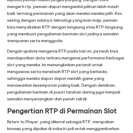
mengerti rtp, pemain dapat mengambil pilihan lebih masih
baik tentang permainan yang akan mereka mereka pilih. Kini,
seiring dengan adanya teknologi yang kian maju, pemain
bisa menyaksikan RTP dengan langsung atau RTP langsung,
yang membuat pengalaman bermain slot jadinya semakin
transparan serta menggoda.
Dengan update mengenai RTP pada hari ini, petaruh bisa
mendapatkan data terbaru mengenai performansi berbagai
slot yang mereka. Ini memungkinkan petaruh untuk
mengawasi serta menelaah RTP slot yang berbeda,
sehingga mereka dapat dapat memilih game yang
menawarkan kesempatan paling baik. Dengan demikian,
pengalaman bermain di pusat taruhan daring juga menjadi
semakin menyenangkan dan penuh taktik.
Pengertian RTP di Permainan Slot
Return to Player, yang dikenal sebagai RTP, merupakan
konsep yang dipakai di industri judi untuk menggambarkan