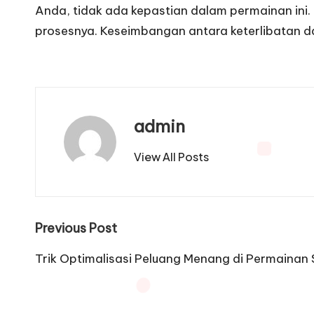
Anda, tidak ada kepastian dalam permainan ini
prosesnya. Keseimbangan antara keterlibatan 
admin
View All Posts
Post
Previous Post
navigation
Trik Optimalisasi Peluang Menang di Permainan 