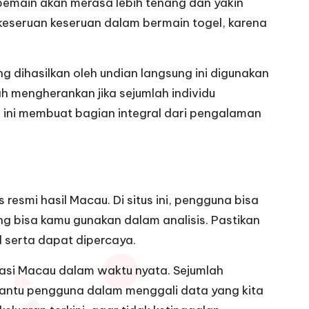
 pemain akan merasa lebih tenang dan yakin
eseruan keseruan dalam bermain togel, karena
g dihasilkan oleh undian langsung ini digunakan
ah mengherankan jika sejumlah individu
 ini membuat bagian integral dari pengalaman
smi hasil Macau. Di situs ini, pengguna bisa
ng bisa kamu gunakan dalam analisis. Pastikan
 serta dapat dipercaya.
asi Macau dalam waktu nyata. Sejumlah
antu pengguna dalam menggali data yang kita