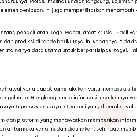
seharusnya. Melalui melihat undian langsung, sejumlah
lemen penipuan. Ini juga memperlihatkan menambah k
entang pengeluaran Togel Macau amat krusial. Hasil yan
dan prediksi di ronde berikutnya. Ini sebabnya, tidakl
utamanya data utama untuk berpartisipasi togel. Hal
awal yang dapat kamu lakukan yaitu memasuki situs re
 pengeluaran Hongkong, serta informasi sebelumnya ya
caya tepercaya supaya informasi yang diperoleh valid
form dan platform yang menawarkan memberikan inform
engan antarmuka yang mudah digunakan, sehingga memb