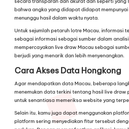
secara transparan dan akurat dan seperti yang 
bahwa angka yang didapat didapat mempunyai e
menunggu hasil dalam waktu nyata.
Untuk sejumlah petaruh lotre Macau, informasi t
sebagai informasi sebagai sumber dalam analisis 
mempercayakan live draw Macau sebagai sumber 
berjudi yang menarik dan lebih menyenangkan.
Cara Akses Data Hongkong
Agar mendapatkan data Macau, beberapa langkah 
menemukan data terkini tentang hasil live draw
untuk senantiasa memeriksa website yang terper
Selain itu, kamu juga dapat menggunakan plat
platform sering menyediakan fitur tersebut d