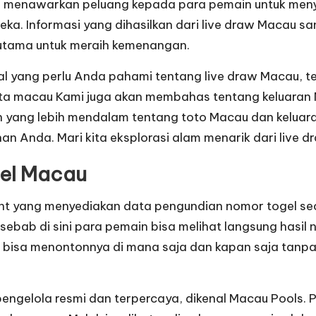
ini menawarkan peluang kepada para pemain untuk men
. Informasi yang dihasilkan dari live draw Macau sang
 utama untuk meraih kemenangan.
a hal yang perlu Anda pahami tentang live draw Macau
ta macau
Kami juga akan membahas tentang keluaran M
n yang lebih mendalam tentang toto Macau dan keluar
 Anda. Mari kita eksplorasi alam menarik dari live d
gel Macau
 yang menyediakan data pengundian nomor togel secar
ebab di sini para pemain bisa melihat langsung hasil 
n bisa menontonnya di mana saja dan kapan saja tanpa
pengelola resmi dan terpercaya, dikenal Macau Pools. 