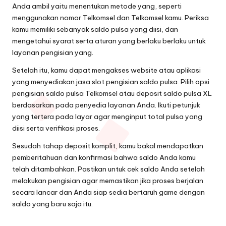
Anda ambil yaitu menentukan metode yang, seperti
menggunakan nomor Telkomsel dan Telkomsel kamu. Periksa
kamu memiliki sebanyak saldo pulsa yang diisi, dan
mengetahui syarat serta aturan yang berlaku berlaku untuk
layanan pengisian yang.
Setelah itu, kamu dapat mengakses website atau aplikasi
yang menyediakan jasa slot pengisian saldo pulsa. Pilih opsi
pengisian saldo pulsa Telkomsel atau deposit saldo pulsa XL
berdasarkan pada penyedia layanan Anda. Ikuti petunjuk
yang tertera pada layar agar menginput total pulsa yang
diisi serta verifikasi proses.
Sesudah tahap deposit komplit, kamu bakal mendapatkan
pemberitahuan dan konfirmasi bahwa saldo Anda kamu
telah ditambahkan. Pastikan untuk cek saldo Anda setelah
melakukan pengisian agar memastikan jika proses berjalan
secara lancar dan Anda siap sedia bertaruh game dengan
saldo yang baru saja itu.