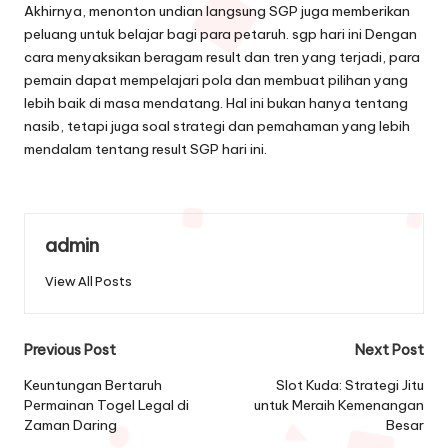
Akhirnya, menonton undian langsung SGP juga memberikan
peluang untuk belajar bagi para petaruh.
sgp hari ini
Dengan
cara menyaksikan beragam result dan tren yang terjadi, para
pemain dapat mempelajari pola dan membuat pilihan yang
lebih baik di masa mendatang. Hal ini bukan hanya tentang
nasib, tetapi juga soal strategi dan pemahaman yang lebih
mendalam tentang result SGP hari ini.
admin
View All Posts
Post
Previous Post
Next Post
navigation
Keuntungan Bertaruh
Slot Kuda: Strategi Jitu
Permainan Togel Legal di
untuk Meraih Kemenangan
Zaman Daring
Besar