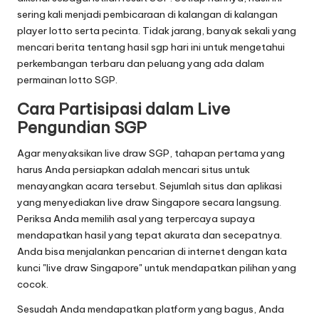
sering kali menjadi pembicaraan di kalangan di kalangan
player lotto serta pecinta. Tidak jarang, banyak sekali yang
mencari berita tentang hasil sgp hari ini untuk mengetahui
perkembangan terbaru dan peluang yang ada dalam
permainan lotto SGP.
Cara Partisipasi dalam Live
Pengundian SGP
Agar menyaksikan live draw SGP, tahapan pertama yang
harus Anda persiapkan adalah mencari situs untuk
menayangkan acara tersebut. Sejumlah situs dan aplikasi
yang menyediakan live draw Singapore secara langsung.
Periksa Anda memilih asal yang terpercaya supaya
mendapatkan hasil yang tepat akurata dan secepatnya.
Anda bisa menjalankan pencarian di internet dengan kata
kunci "live draw Singapore" untuk mendapatkan pilihan yang
cocok.
Sesudah Anda mendapatkan platform yang bagus, Anda