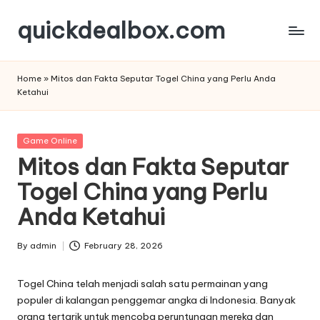
quickdealbox.com
Skip
to
content
Home
»
Mitos dan Fakta Seputar Togel China yang Perlu Anda
Ketahui
Posted
Game Online
in
Mitos dan Fakta Seputar
Togel China yang Perlu
Anda Ketahui
By
admin
February 28, 2026
Posted
by
Togel China telah menjadi salah satu permainan yang
populer di kalangan penggemar angka di Indonesia. Banyak
orang tertarik untuk mencoba peruntungan mereka dan