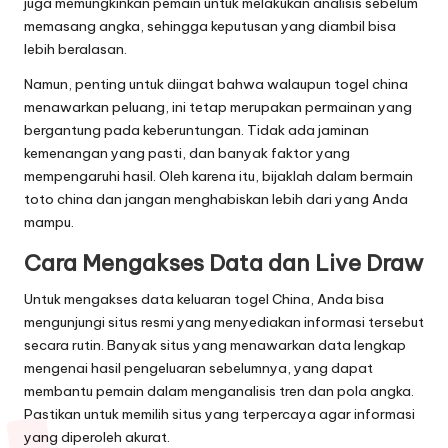
juga memungkinkan pemain untuk melakukan analisis sebelum
memasang angka, sehingga keputusan yang diambil bisa
lebih beralasan.
Namun, penting untuk diingat bahwa walaupun togel china
menawarkan peluang, ini tetap merupakan permainan yang
bergantung pada keberuntungan. Tidak ada jaminan
kemenangan yang pasti, dan banyak faktor yang
mempengaruhi hasil. Oleh karena itu, bijaklah dalam bermain
toto china dan jangan menghabiskan lebih dari yang Anda
mampu.
Cara Mengakses Data dan Live Draw
Untuk mengakses data keluaran togel China, Anda bisa
mengunjungi situs resmi yang menyediakan informasi tersebut
secara rutin. Banyak situs yang menawarkan data lengkap
mengenai hasil pengeluaran sebelumnya, yang dapat
membantu pemain dalam menganalisis tren dan pola angka.
Pastikan untuk memilih situs yang terpercaya agar informasi
yang diperoleh akurat.