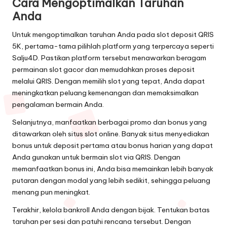
Cara Mengoptimalkan Taruhan
Anda
Untuk mengoptimalkan taruhan Anda pada slot deposit QRIS
5K, pertama-tama pilihlah platform yang terpercaya seperti
Salju4D. Pastikan platform tersebut menawarkan beragam
permainan slot gacor dan memudahkan proses deposit
melalui QRIS. Dengan memilih slot yang tepat, Anda dapat
meningkatkan peluang kemenangan dan memaksimalkan
pengalaman bermain Anda.
Selanjutnya, manfaatkan berbagai promo dan bonus yang
ditawarkan oleh situs slot online. Banyak situs menyediakan
bonus untuk deposit pertama atau bonus harian yang dapat
Anda gunakan untuk bermain slot via QRIS. Dengan
memanfaatkan bonus ini, Anda bisa memainkan lebih banyak
putaran dengan modal yang lebih sedikit, sehingga peluang
menang pun meningkat.
Terakhir, kelola bankroll Anda dengan bijak. Tentukan batas
taruhan per sesi dan patuhi rencana tersebut. Dengan