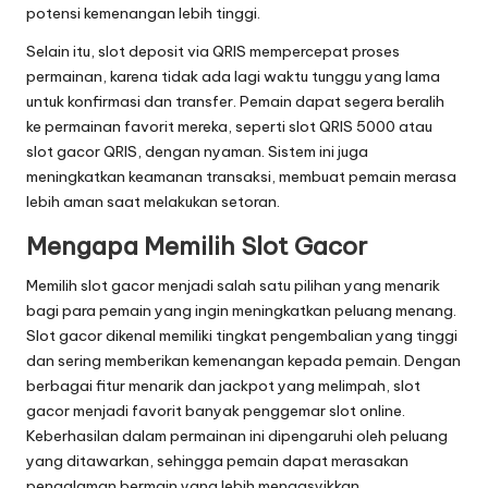
potensi kemenangan lebih tinggi.
Selain itu, slot deposit via QRIS mempercepat proses
permainan, karena tidak ada lagi waktu tunggu yang lama
untuk konfirmasi dan transfer. Pemain dapat segera beralih
ke permainan favorit mereka, seperti slot QRIS 5000 atau
slot gacor QRIS, dengan nyaman. Sistem ini juga
meningkatkan keamanan transaksi, membuat pemain merasa
lebih aman saat melakukan setoran.
Mengapa Memilih Slot Gacor
Memilih slot gacor menjadi salah satu pilihan yang menarik
bagi para pemain yang ingin meningkatkan peluang menang.
Slot gacor dikenal memiliki tingkat pengembalian yang tinggi
dan sering memberikan kemenangan kepada pemain. Dengan
berbagai fitur menarik dan jackpot yang melimpah, slot
gacor menjadi favorit banyak penggemar slot online.
Keberhasilan dalam permainan ini dipengaruhi oleh peluang
yang ditawarkan, sehingga pemain dapat merasakan
pengalaman bermain yang lebih mengasyikkan.