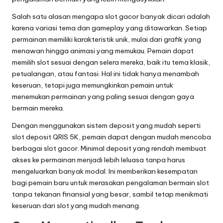
Salah satu alasan mengapa slot gacor banyak dicari adalah
karena variasi tema dan gameplay yang ditawarkan. Setiap
permainan memiliki karakteristik unik, mulai dari grafik yang
menawan hingga animasi yang memukau. Pemain dapat
memilih slot sesuai dengan selera mereka, baik itu tema klasik,
petualangan, atau fantasi. Hal ini tidak hanya menambah
keseruan, tetapi juga memungkinkan pemain untuk
menemukan permainan yang paling sesuai dengan gaya
bermain mereka.
Dengan menggunakan sistem deposit yang mudah seperti
slot deposit QRIS 5K, pemain dapat dengan mudah mencoba
berbagai slot gacor. Minimal deposit yang rendah membuat
akses ke permainan menjadi lebih leluasa tanpa harus
mengeluarkan banyak modal. Ini memberikan kesempatan
bagi pemain baru untuk merasakan pengalaman bermain slot
tanpa tekanan finansial yang besar, sambil tetap menikmati
keseruan dari slot yang mudah menang.