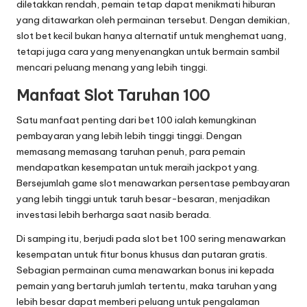
diletakkan rendah, pemain tetap dapat menikmati hiburan
yang ditawarkan oleh permainan tersebut. Dengan demikian,
slot bet kecil bukan hanya alternatif untuk menghemat uang,
tetapi juga cara yang menyenangkan untuk bermain sambil
mencari peluang menang yang lebih tinggi.
Manfaat Slot Taruhan 100
Satu manfaat penting dari bet 100 ialah kemungkinan
pembayaran yang lebih lebih tinggi tinggi. Dengan
memasang memasang taruhan penuh, para pemain
mendapatkan kesempatan untuk meraih jackpot yang.
Bersejumlah game slot menawarkan persentase pembayaran
yang lebih tinggi untuk taruh besar-besaran, menjadikan
investasi lebih berharga saat nasib berada.
Di samping itu, berjudi pada slot bet 100 sering menawarkan
kesempatan untuk fitur bonus khusus dan putaran gratis.
Sebagian permainan cuma menawarkan bonus ini kepada
pemain yang bertaruh jumlah tertentu, maka taruhan yang
lebih besar dapat memberi peluang untuk pengalaman