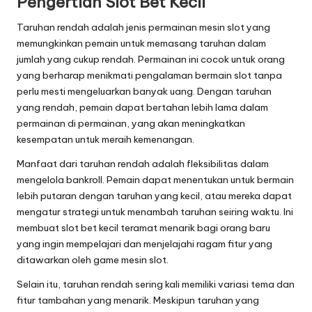
Pengertian Slot Bet Kecil
Taruhan rendah adalah jenis permainan mesin slot yang
memungkinkan pemain untuk memasang taruhan dalam
jumlah yang cukup rendah. Permainan ini cocok untuk orang
yang berharap menikmati pengalaman bermain slot tanpa
perlu mesti mengeluarkan banyak uang. Dengan taruhan
yang rendah, pemain dapat bertahan lebih lama dalam
permainan di permainan, yang akan meningkatkan
kesempatan untuk meraih kemenangan.
Manfaat dari taruhan rendah adalah fleksibilitas dalam
mengelola bankroll. Pemain dapat menentukan untuk bermain
lebih putaran dengan taruhan yang kecil, atau mereka dapat
mengatur strategi untuk menambah taruhan seiring waktu. Ini
membuat slot bet kecil teramat menarik bagi orang baru
yang ingin mempelajari dan menjelajahi ragam fitur yang
ditawarkan oleh game mesin slot.
Selain itu, taruhan rendah sering kali memiliki variasi tema dan
fitur tambahan yang menarik. Meskipun taruhan yang