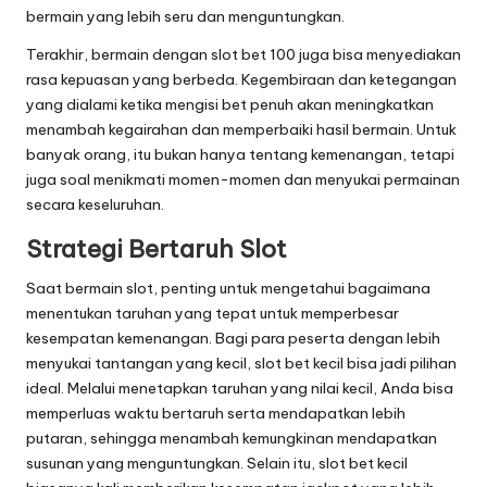
bermain yang lebih seru dan menguntungkan.
Terakhir, bermain dengan slot bet 100 juga bisa menyediakan
rasa kepuasan yang berbeda. Kegembiraan dan ketegangan
yang dialami ketika mengisi bet penuh akan meningkatkan
menambah kegairahan dan memperbaiki hasil bermain. Untuk
banyak orang, itu bukan hanya tentang kemenangan, tetapi
juga soal menikmati momen-momen dan menyukai permainan
secara keseluruhan.
Strategi Bertaruh Slot
Saat bermain slot, penting untuk mengetahui bagaimana
menentukan taruhan yang tepat untuk memperbesar
kesempatan kemenangan. Bagi para peserta dengan lebih
menyukai tantangan yang kecil, slot bet kecil bisa jadi pilihan
ideal. Melalui menetapkan taruhan yang nilai kecil, Anda bisa
memperluas waktu bertaruh serta mendapatkan lebih
putaran, sehingga menambah kemungkinan mendapatkan
susunan yang menguntungkan. Selain itu, slot bet kecil