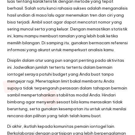
luas tentang karakteristik dengan metode yang tepat
berhasil. Salah satu kunci rahasia sukses adalah menganalisis
hasil undian di masa lalu agar menemukan tren dan ciri yang
bisa terjadi. Ambil saat agar dapat mencatat nomor yang
sering muncul serta yang keluar. Dengan memastikan statistik
ini, kamu mampu membuat ramalan yang lebih baik ketika
memilih bilangan. Di samping itu, gunakan bermacam referensi
informasi yang akurat untuk memperkuat analisis kamu.
Disiplin dalam atur uang pun sangat penting pada aktivitas
ini. Jadwalkan jumlah tertentu tertentu dalam bermain
iontogel seraya patuhi budget yang Anda buat tanpa
mengejar rugi. Menetapkan limit bakal membantu Anda
supaya tidak terpengaruh perasaan dalam tahapan bermain
sambil mempertahankan stabilitas modal Anda. Hindari
bimbang agar menyerah sesaat bila kamu merasakan tidak
beruntung, serta gunakan kesempatan itu untuk untuk menilai
rencana dan pilihan yang telah telah kamu buat.
Di akhir, ikutlah kepada komunitas pemain iontogel lain.
Berkolaborasi dengan partisipan yang lebih berpengalaman