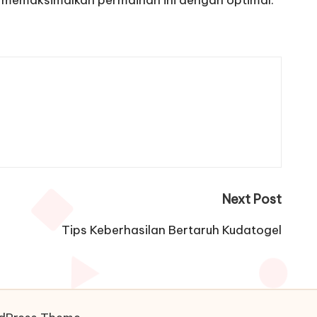
ar memaksimalkan permainan ini dengan optimal.
Next Post
Tips Keberhasilan Bertaruh Kudatogel