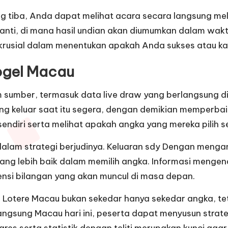
 tiba, Anda dapat melihat acara secara langsung melal
anti, di mana hasil undian akan diumumkan dalam wakt
 krusial dalam menentukan apakah Anda sukses atau kan
ogel Macau
umber, termasuk data live draw yang berlangsung dila
ng keluar saat itu segera, dengan demikian memperbai
sendiri serta melihat apakah angka yang mereka pilih 
lam strategi berjudinya.
Keluaran sdy
Dengan menganal
ang lebih baik dalam memilih angka. Informasi mengen
nsi bilangan yang akan muncul di masa depan.
a Lotere Macau bukan sekedar hanya sekedar angka, te
langsung Macau hari ini, peserta dapat menyusun strat