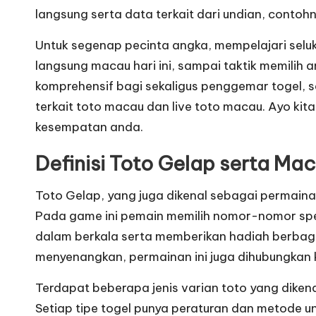
langsung serta data terkait dari undian, contoh
Untuk segenap pecinta angka, mempelajari seluk
langsung macau hari ini, sampai taktik memilih
komprehensif bagi sekaligus penggemar togel, s
terkait toto macau dan live toto macau. Ayo ki
kesempatan anda.
Definisi Toto Gelap serta 
Toto Gelap, yang juga dikenal sebagai permaina
Pada game ini pemain memilih nomor-nomor spesi
dalam berkala serta memberikan hadiah berbagai
menyenangkan, permainan ini juga dihubungkan
Terdapat beberapa jenis varian toto yang diken
Setiap tipe togel punya peraturan dan metode u