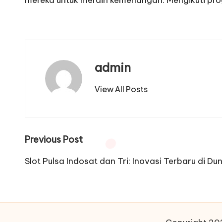
mereka untuk meraih kemenangan. Mengikuti prog
admin
View All Posts
Post
Previous Post
navigation
Slot Pulsa Indosat dan Tri: Inovasi Terbaru di D