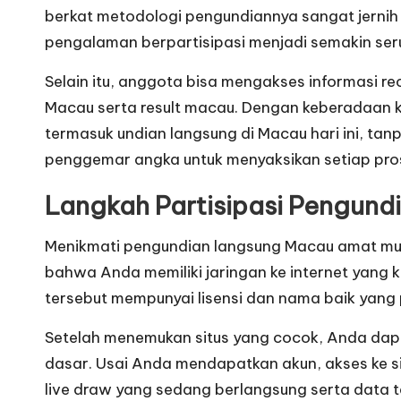
berkat metodologi pengundiannya sangat jernih 
pengalaman berpartisipasi menjadi semakin se
Selain itu, anggota bisa mengakses informasi r
Macau serta result macau. Dengan keberadaan ke
termasuk undian langsung di Macau hari ini, ta
penggemar angka untuk menyaksikan setiap prose
Langkah Partisipasi Pengun
Menikmati pengundian langsung Macau amat muda
bahwa Anda memiliki jaringan ke internet yang ku
tersebut mempunyai lisensi dan nama baik yang 
Setelah menemukan situs yang cocok, Anda dap
dasar. Usai Anda mendapatkan akun, akses ke sit
live draw yang sedang berlangsung serta data 