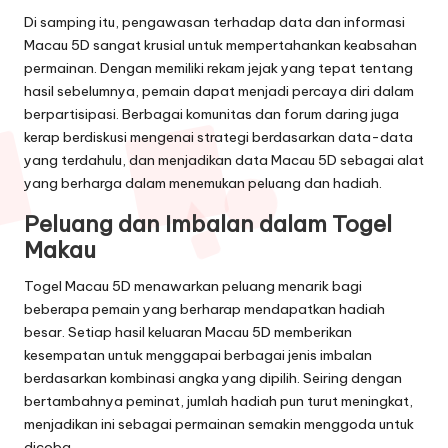
Di samping itu, pengawasan terhadap data dan informasi
Macau 5D sangat krusial untuk mempertahankan keabsahan
permainan. Dengan memiliki rekam jejak yang tepat tentang
hasil sebelumnya, pemain dapat menjadi percaya diri dalam
berpartisipasi. Berbagai komunitas dan forum daring juga
kerap berdiskusi mengenai strategi berdasarkan data-data
yang terdahulu, dan menjadikan data Macau 5D sebagai alat
yang berharga dalam menemukan peluang dan hadiah.
Peluang dan Imbalan dalam Togel
Makau
Togel Macau 5D menawarkan peluang menarik bagi
beberapa pemain yang berharap mendapatkan hadiah
besar. Setiap hasil keluaran Macau 5D memberikan
kesempatan untuk menggapai berbagai jenis imbalan
berdasarkan kombinasi angka yang dipilih. Seiring dengan
bertambahnya peminat, jumlah hadiah pun turut meningkat,
menjadikan ini sebagai permainan semakin menggoda untuk
dicoba.