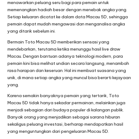
menawarkan peluang seru bagi para pemain untuk
memenangkan hadiah besar dengan menebak angka yang.
Setiap keluaran dicatat ke dalam data Macau 5D, sehingga
pemain dapat mudah mengawasi dan menganalisa angka
yang ditarik sebelum ini.
Bermain Toto Macau 5D memberikan sensasi yang
mendebarkan, terutama ketika menunggu hasil live draw
Macau. Dengan bantuan adanya teknologi modern, para
pemain kini bisa melihat undian secara langsung, menambah
rasa harapan dan keseruan. Hal ini membuat suasana yang
unik, di mana setiap angka yang muncul bisa berarti kejayaan
yang.
Karena semakin banyaknya pemain yang tertarik, Toto
Macau 5D tidak hanya sekadar permainan, melainkan juga
menjadi sebagian dari budaya populer di kalangan publik.
Banyak orang yang menjadikan sebagai sarana hiburan
sekaligus peluang investasi, berharap mendapatkan hasil
yang menguntungkan dari pengeluaran Macau 5D.