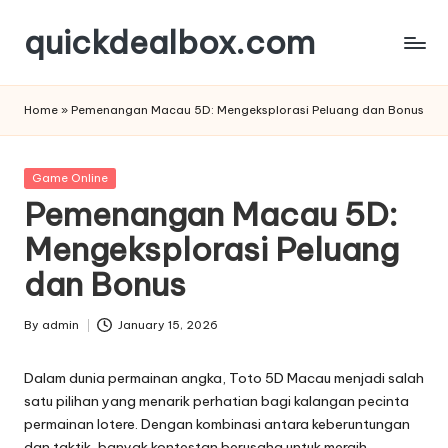
quickdealbox.com
Skip
to
content
Home
»
Pemenangan Macau 5D: Mengeksplorasi Peluang dan Bonus
Posted
Game Online
in
Pemenangan Macau 5D:
Mengeksplorasi Peluang
dan Bonus
By
admin
January 15, 2026
Posted
by
Dalam dunia permainan angka, Toto 5D Macau menjadi salah
satu pilihan yang menarik perhatian bagi kalangan pecinta
permainan lotere. Dengan kombinasi antara keberuntungan
dan taktik, banyak kontestan berusaha untuk meraih