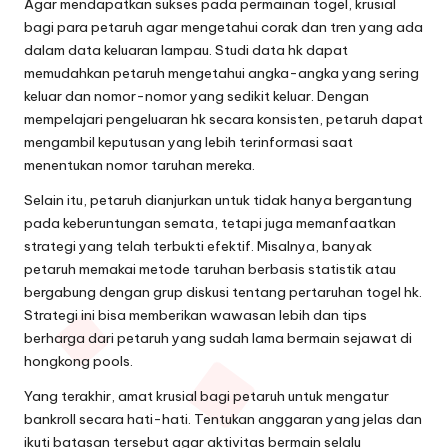
Agar mendapatkan sukses pada permainan togel, krusial
bagi para petaruh agar mengetahui corak dan tren yang ada
dalam data keluaran lampau. Studi data hk dapat
memudahkan petaruh mengetahui angka-angka yang sering
keluar dan nomor-nomor yang sedikit keluar. Dengan
mempelajari pengeluaran hk secara konsisten, petaruh dapat
mengambil keputusan yang lebih terinformasi saat
menentukan nomor taruhan mereka.
Selain itu, petaruh dianjurkan untuk tidak hanya bergantung
pada keberuntungan semata, tetapi juga memanfaatkan
strategi yang telah terbukti efektif. Misalnya, banyak
petaruh memakai metode taruhan berbasis statistik atau
bergabung dengan grup diskusi tentang pertaruhan togel hk.
Strategi ini bisa memberikan wawasan lebih dan tips
berharga dari petaruh yang sudah lama bermain sejawat di
hongkong pools.
Yang terakhir, amat krusial bagi petaruh untuk mengatur
bankroll secara hati-hati. Tentukan anggaran yang jelas dan
ikuti batasan tersebut agar aktivitas bermain selalu