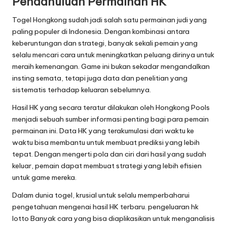
Pendahuluan Permainan HK
Togel Hongkong sudah jadi salah satu permainan judi yang
paling populer di Indonesia. Dengan kombinasi antara
keberuntungan dan strategi, banyak sekali pemain yang
selalu mencari cara untuk meningkatkan peluang dirinya untuk
meraih kemenangan. Game ini bukan sekadar mengandalkan
insting semata, tetapi juga data dan penelitian yang
sistematis terhadap keluaran sebelumnya.
Hasil HK yang secara teratur dilakukan oleh Hongkong Pools
menjadi sebuah sumber informasi penting bagi para pemain
permainan ini. Data HK yang terakumulasi dari waktu ke
waktu bisa membantu untuk membuat prediksi yang lebih
tepat. Dengan mengerti pola dan ciri dari hasil yang sudah
keluar, pemain dapat membuat strategi yang lebih efisien
untuk game mereka.
Dalam dunia togel, krusial untuk selalu memperbaharui
pengetahuan mengenai hasil HK terbaru.
pengeluaran hk
lotto
Banyak cara yang bisa diaplikasikan untuk menganalisis