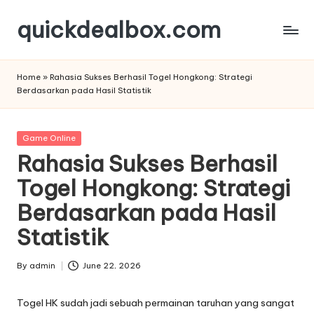
quickdealbox.com
Skip
to
content
Home
»
Rahasia Sukses Berhasil Togel Hongkong: Strategi
Berdasarkan pada Hasil Statistik
Posted
Game Online
in
Rahasia Sukses Berhasil
Togel Hongkong: Strategi
Berdasarkan pada Hasil
Statistik
By
admin
June 22, 2026
Posted
by
Togel HK sudah jadi sebuah permainan taruhan yang sangat