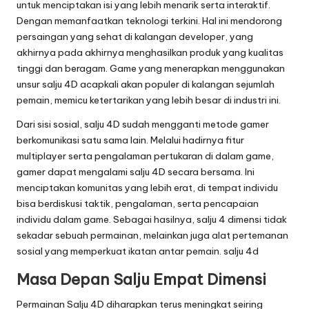
untuk menciptakan isi yang lebih menarik serta interaktif.
Dengan memanfaatkan teknologi terkini. Hal ini mendorong
persaingan yang sehat di kalangan developer, yang
akhirnya pada akhirnya menghasilkan produk yang kualitas
tinggi dan beragam. Game yang menerapkan menggunakan
unsur salju 4D acapkali akan populer di kalangan sejumlah
pemain, memicu ketertarikan yang lebih besar di industri ini.
Dari sisi sosial, salju 4D sudah mengganti metode gamer
berkomunikasi satu sama lain. Melalui hadirnya fitur
multiplayer serta pengalaman pertukaran di dalam game,
gamer dapat mengalami salju 4D secara bersama. Ini
menciptakan komunitas yang lebih erat, di tempat individu
bisa berdiskusi taktik, pengalaman, serta pencapaian
individu dalam game. Sebagai hasilnya, salju 4 dimensi tidak
sekadar sebuah permainan, melainkan juga alat pertemanan
sosial yang memperkuat ikatan antar pemain.
salju 4d
Masa Depan Salju Empat Dimensi
Permainan Salju 4D diharapkan terus meningkat seiring