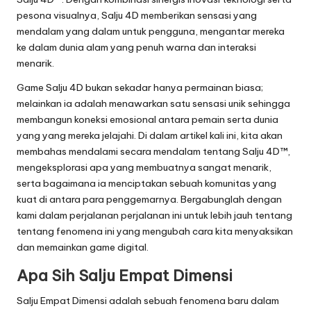
pesona visualnya, Salju 4D memberikan sensasi yang
mendalam yang dalam untuk pengguna, mengantar mereka
ke dalam dunia alam yang penuh warna dan interaksi
menarik.
Game Salju 4D bukan sekadar hanya permainan biasa;
melainkan ia adalah menawarkan satu sensasi unik sehingga
membangun koneksi emosional antara pemain serta dunia
yang yang mereka jelajahi. Di dalam artikel kali ini, kita akan
membahas mendalami secara mendalam tentang Salju 4D™,
mengeksplorasi apa yang membuatnya sangat menarik,
serta bagaimana ia menciptakan sebuah komunitas yang
kuat di antara para penggemarnya. Bergabunglah dengan
kami dalam perjalanan perjalanan ini untuk lebih jauh tentang
tentang fenomena ini yang mengubah cara kita menyaksikan
dan memainkan game digital.
Apa Sih Salju Empat Dimensi
Salju Empat Dimensi adalah sebuah fenomena baru dalam