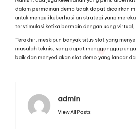
Namun, ada juga kelemahan yang perlu diperha
dalam permainan demo tidak dapat dicairkan me
untuk menguji keberhasilan strategi yang mere
terstimulasi ketika bermain dengan uang virtua
Terakhir, meskipun banyak situs slot yang meny
masalah teknis, yang dapat mengganggu pengalam
baik dan menyediakan slot demo yang lancar d
admin
View All Posts