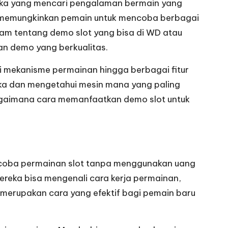
ereka yang mencari pengalaman bermain yang
ng memungkinkan pemain untuk mencoba berbagai
lam tentang demo slot yang bisa di WD atau
an demo yang berkualitas.
i mekanisme permainan hingga berbagai fitur
eka dan mengetahui mesin mana yang paling
bagaimana cara memanfaatkan demo slot untuk
mencoba permainan slot tanpa menggunakan uang
mereka bisa mengenali cara kerja permainan,
 merupakan cara yang efektif bagi pemain baru