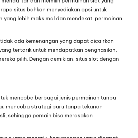
 mendaftar dan memilih permainan slot yang
rapa situs bahkan menyediakan opsi untuk
n yang lebih maksimal dan mendekati permainan
 tidak ada kemenangan yang dapat dicairkan
 yang tertarik untuk mendapatkan penghasilan,
reka pilih. Dengan demikian, situs slot dengan
ntuk mencoba berbagai jenis permainan tanpa
tau mencoba strategi baru tanpa tekanan
i asli, sehingga pemain bisa merasakan