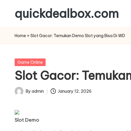
quickdealbox.com
Skip
to
content
Home
»
Slot Gacor: Temukan Demo Slot yang Bisa Di WD
Posted
Game Online
in
Slot Gacor: Temukan
By
admin
January 12, 2026
Posted
by
Slot Demo