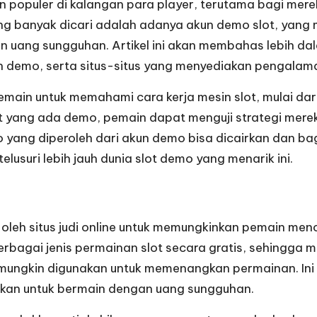
kin populer di kalangan para player, terutama bagi m
ang banyak dicari adalah adanya akun demo slot, ya
n uang sungguhan. Artikel ini akan membahas lebih da
n demo, serta situs-situs yang menyediakan pengalam
ain untuk memahami cara kerja mesin slot, mulai dar
t yang ada demo, pemain dapat menguji strategi mer
o yang diperoleh dari akun demo bisa dicairkan dan 
usuri lebih jauh dunia slot demo yang menarik ini.
an oleh situs judi online untuk memungkinkan pemain 
erbagai jenis permainan slot secara gratis, sehingga 
ng mungkin digunakan untuk memenangkan permainan. Ini
skan untuk bermain dengan uang sungguhan.