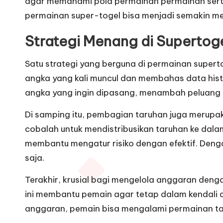
agar memahami pola permainan permainan serta 
permainan super-togel bisa menjadi semakin me
Strategi Menang di Supertog
Satu strategi yang berguna di permainan supert
angka yang kali muncul dan membahas data histo
angka yang ingin dipasang, menambah peluang
Di samping itu, pembagian taruhan juga merup
cobalah untuk mendistribusikan taruhan ke dal
membantu mengatur risiko dengan efektif. Denga
saja.
Terakhir, krusial bagi mengelola anggaran deng
ini membantu pemain agar tetap dalam kendali 
anggaran, pemain bisa mengalami permainan tan