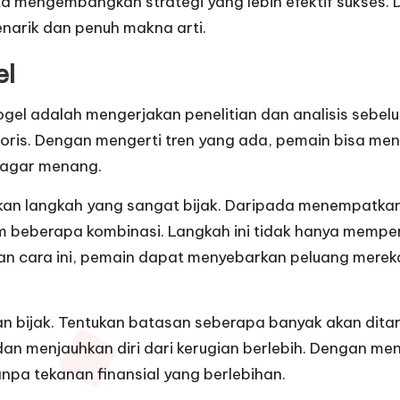
mengembangkan strategi yang lebih efektif sukses. D
narik dan penuh makna arti.
el
ogel adalah mengerjakan penelitian dan analisis sebe
ris. Dengan mengerti tren yang ada, pemain bisa men
 agar menang.
akan langkah yang sangat bijak. Daripada menempatka
am beberapa kombinasi. Langkah ini tidak hanya mempe
n cara ini, pemain dapat menyebarkan peluang mereka 
an bijak. Tentukan batasan seberapa banyak akan dita
dan menjauhkan diri dari kerugian berlebih. Dengan m
pa tekanan finansial yang berlebihan.