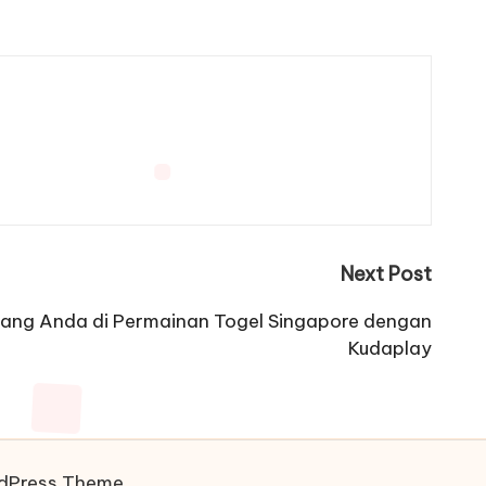
Next Post
ang Anda di Permainan Togel Singapore dengan
Kudaplay
rdPress Theme