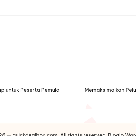
ap untuk Peserta Pemula
Memaksimalkan Pelu
6 — quickdealbox.com. All rights reserved.
Bloglo Wo