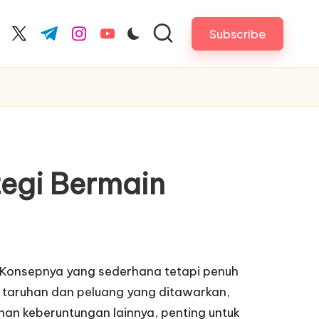
Subscribe
cebook.com
twitter.com
t.me
instagram.com
youtube.com
tegi Bermain
a. Konsepnya yang sederhana tetapi penuh
 taruhan dan peluang yang ditawarkan,
an keberuntungan lainnya, penting untuk