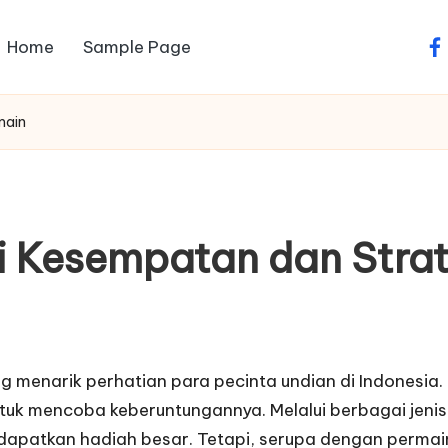
Home
Sample Page
fa
main
i Kesempatan dan Stra
ing menarik perhatian para pecinta undian di Indonesi
k mencoba keberuntungannya. Melalui berbagai jenis
patkan hadiah besar. Tetapi, serupa dengan permain