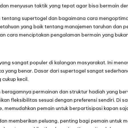
an menyusun taktik yang tepat agar bisa bermain den
am tentang supertogel dan bagaimana cara mengoptimal
engetahuan yang baik tentang manajemen taruhan dan 
el dan cara menciptakan pengalaman bermain yang buka
yang sangat populer di kalangan masyarakat. Ini men
 yang benar. Dasar dari supertogel sangat sederhana,
cukup kecil.
 beragamnya permainan dan struktur hadiah yang berv
an fleksibilitas sesuai dengan preferensi sendiri. Di
e, memudahkan pemain untuk berpartisipasi kapan saja
an memberikan peluang, penting bagi pemain untuk me