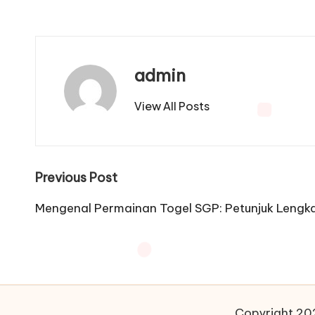
admin
View All Posts
Post
Previous Post
navigation
Mengenal Permainan Togel SGP: Petunjuk Lengk
Copyright 202