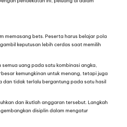
engan pendekatan ini, peluang di dalam
lum memasang bets. Peserta harus belajar pola
gambil keputusan lebih cerdas saat memilih
n semua uang pada satu kombinasi angka,
rbesar kemungkinan untuk menang, tetapi juga
dan tidak terlalu bergantung pada satu hasil
ruhkan dan ikutlah anggaran tersebut. Langkah
engembangkan disiplin dalam mengatur