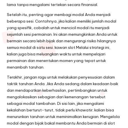
lama tanpa mengalami tertekan secara finansial.
Setelah itu, penting agar membagi modal Anda menjadi
beberapa sesi. Contohnya, jika kalian memiliki jumlah modal
yang spesifik, cobalah untuk mencicil modal itu menjadi
sejumlah sesi permainan. Ini akan memungkinkan Anda untuk
bermain secara lebih bijak dan mengurangi risiko hilangnya
semua modal di satu sesi.
kawan slot
Melalui strategi ini,
kalian juga bisa meluangkan waktu untuk mempelajari
permainan dan menentukan momen yang tepat untuk
menambah taruhan.
Terakhir, jangan ragu untuk melakukan penyesuaian dalam
taktik taruhan Anda. Jika Anda sedang dalam keadaan baik
dan mendapatkan keberhasilan, pertimbangkan untuk
mengalokasikan sebagian dari kemenangan tersebut
sebagai modal tambahan. Di sisi lain, jika mengalami
kekalahan berturut-turut, tidak perlu khawatir; kalian bisa
menurunkan taruhan untuk meminimalkan kerugian. Mengelola
modal dengan bijak bakal membantu Anda bermain di slot