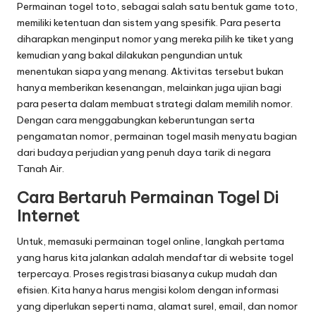
Permainan togel toto, sebagai salah satu bentuk game toto,
memiliki ketentuan dan sistem yang spesifik. Para peserta
diharapkan menginput nomor yang mereka pilih ke tiket yang
kemudian yang bakal dilakukan pengundian untuk
menentukan siapa yang menang. Aktivitas tersebut bukan
hanya memberikan kesenangan, melainkan juga ujian bagi
para peserta dalam membuat strategi dalam memilih nomor.
Dengan cara menggabungkan keberuntungan serta
pengamatan nomor, permainan togel masih menyatu bagian
dari budaya perjudian yang penuh daya tarik di negara
Tanah Air.
Cara Bertaruh Permainan Togel Di
Internet
Untuk, memasuki permainan togel online, langkah pertama
yang harus kita jalankan adalah mendaftar di website togel
terpercaya. Proses registrasi biasanya cukup mudah dan
efisien. Kita hanya harus mengisi kolom dengan informasi
yang diperlukan seperti nama, alamat surel, email, dan nomor