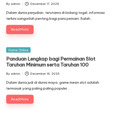
By
admin
December 17, 2025
Posted
by
Dalam dunia perjudian, terutama di bidang togel, informasi
terkini sangatlah penting bagi para pemain. Salah…
Read More
Posted
Game Online
in
Panduan Lengkap bagi Permainan Slot
Taruhan Minimum serta Taruhan 100
By
admin
December 16, 2025
Posted
by
Dalam dunia judi di dunia maya, game mesin slot adalah
termasuk yang paling paling populer…
Read More