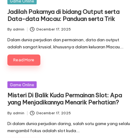
Posted
Game Online
in
Jadilah Pakarnya di bidang Output serta
Data-data Macau: Panduan serta Trik
By
admin
December 17, 2025
Posted
by
Dalam dunia perjudian dan permainan, data dan output
adalah sangat krusial, khususnya dalam keluaran Macau.…
Read More
Posted
Game Online
in
Misteri Di Balik Kuda Permainan Slot: Apa
yang Menjadikannya Menarik Perhatian?
By
admin
December 17, 2025
Posted
by
Di dalam dunia perjudian daring, salah satu game yang selalu
mengambil fokus adalah slot kuda.…