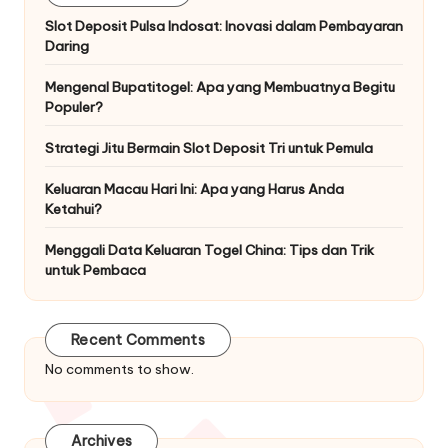
Slot Deposit Pulsa Indosat: Inovasi dalam Pembayaran
Daring
Mengenal Bupatitogel: Apa yang Membuatnya Begitu
Populer?
Strategi Jitu Bermain Slot Deposit Tri untuk Pemula
Keluaran Macau Hari Ini: Apa yang Harus Anda
Ketahui?
Menggali Data Keluaran Togel China: Tips dan Trik
untuk Pembaca
Recent Comments
No comments to show.
Archives