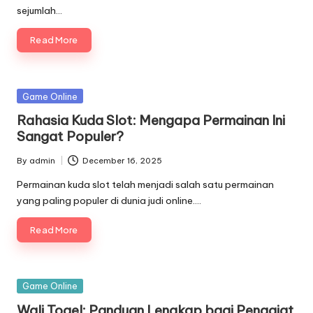
sejumlah…
Read More
Posted
Game Online
in
Rahasia Kuda Slot: Mengapa Permainan Ini
Sangat Populer?
By
admin
December 16, 2025
Posted
by
Permainan kuda slot telah menjadi salah satu permainan
yang paling populer di dunia judi online.…
Read More
Posted
Game Online
in
Wali Togel: Panduan Lengkap bagi Penggiat