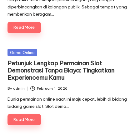
diperbincangkan di kalangan publik. Sebagai tempat yang
memberikan beragam…
Read More
Posted
Game Online
in
Petunjuk Lengkap Permainan Slot
Demonstrasi Tanpa Biaya: Tingkatkan
Experiencemu Kamu
By
admin
February 1, 2026
Posted
by
Dunia permainan online saat ini maju cepat, lebih di bidang
bidang game slot. Slot demo…
Read More