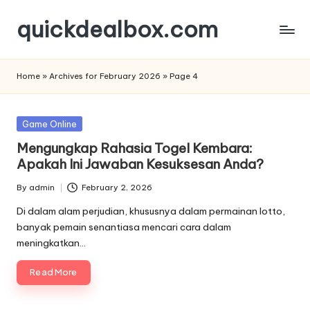
quickdealbox.com
Skip
to
content
Home
»
Archives for February 2026
»
Page 4
Posted
Game Online
in
Mengungkap Rahasia Togel Kembara:
Apakah Ini Jawaban Kesuksesan Anda?
By
admin
February 2, 2026
Posted
by
Di dalam alam perjudian, khususnya dalam permainan lotto,
banyak pemain senantiasa mencari cara dalam
meningkatkan…
Read More