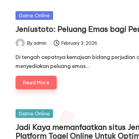
Posted
Game Online
in
Jeniustoto: Peluang Emas bagi Pe
By
admin
February 3, 2026
Posted
by
Di tengah cepatnya kemajuan bidang perjudian o
menyediakan peluang emas…
Read More
Posted
Game Online
in
Jadi Kaya memanfaatkan situs Je
Platform Togel Online Untuk Opti