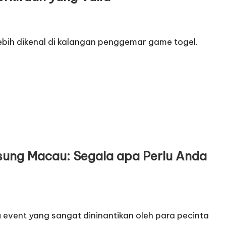
ebih dikenal di kalangan penggemar game togel.
ung Macau: Segala apa Perlu Anda
 event yang sangat dininantikan oleh para pecinta