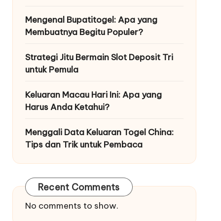
Mengenal Bupatitogel: Apa yang
Membuatnya Begitu Populer?
Strategi Jitu Bermain Slot Deposit Tri
untuk Pemula
Keluaran Macau Hari Ini: Apa yang
Harus Anda Ketahui?
Menggali Data Keluaran Togel China:
Tips dan Trik untuk Pembaca
Recent Comments
No comments to show.