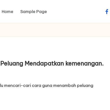
Home
Sample Page
fa
 Peluang Mendapatkan kemenangan.
lalu mencari-cari cara guna menambah peluang