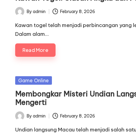
By
admin
February 8, 2026
Posted
by
Kawan togel telah menjadi perbincangan yang l
Dalam alam…
Read More
Posted
Game Online
in
Membongkar Misteri Undian Langs
Mengerti
By
admin
February 8, 2026
Posted
by
Undian langsung Macau telah menjadi salah satu