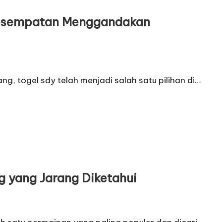
 Kesempatan Menggandakan
g, togel sdy telah menjadi salah satu pilihan di…
g yang Jarang Diketahui