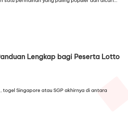
lah satu permainan yang paling populer dan dicari…
Panduan Lengkap bagi Peserta Lotto
a, togel Singapore atau SGP akhirnya di antara