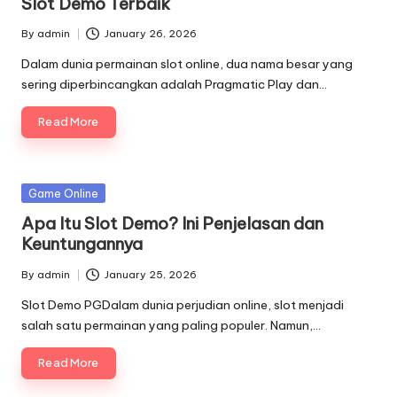
Slot Demo Terbaik
By
admin
January 26, 2026
Posted
by
Dalam dunia permainan slot online, dua nama besar yang
sering diperbincangkan adalah Pragmatic Play dan…
Read More
Posted
Game Online
in
Apa Itu Slot Demo? Ini Penjelasan dan
Keuntungannya
By
admin
January 25, 2026
Posted
by
Slot Demo PGDalam dunia perjudian online, slot menjadi
salah satu permainan yang paling populer. Namun,…
Read More