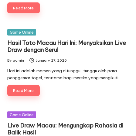
Read More
Posted
Game Online
in
Hasil Toto Macau Hari Ini: Menyaksikan Live
Draw dengan Seru!
By
admin
January 27, 2026
Posted
by
Hari ini adalah momen yang ditunggu-tunggu oleh para
penggemar togel, terutama bagi mereka yang mengikuti…
Read More
Posted
Game Online
in
Live Draw Macau: Mengungkap Rahasia di
Balik Hasil