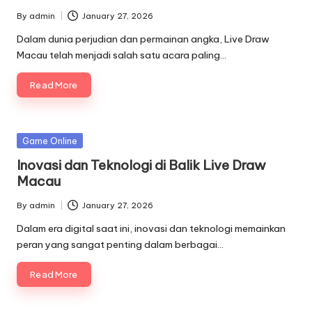
By
admin
January 27, 2026
Posted
by
Dalam dunia perjudian dan permainan angka, Live Draw
Macau telah menjadi salah satu acara paling…
Read More
Posted
Game Online
in
Inovasi dan Teknologi di Balik Live Draw
Macau
By
admin
January 27, 2026
Posted
by
Dalam era digital saat ini, inovasi dan teknologi memainkan
peran yang sangat penting dalam berbagai…
Read More