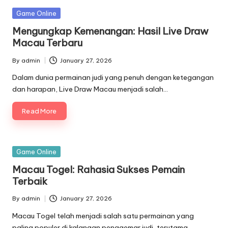
Posted
Game Online
in
Mengungkap Kemenangan: Hasil Live Draw
Macau Terbaru
By
admin
January 27, 2026
Posted
by
Dalam dunia permainan judi yang penuh dengan ketegangan
dan harapan, Live Draw Macau menjadi salah…
Read More
Posted
Game Online
in
Macau Togel: Rahasia Sukses Pemain
Terbaik
By
admin
January 27, 2026
Posted
by
Macau Togel telah menjadi salah satu permainan yang
paling populer di kalangan penggemar judi, terutama…