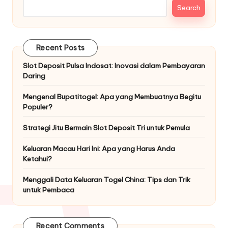
Search
Recent Posts
Slot Deposit Pulsa Indosat: Inovasi dalam Pembayaran
Daring
Mengenal Bupatitogel: Apa yang Membuatnya Begitu
Populer?
Strategi Jitu Bermain Slot Deposit Tri untuk Pemula
Keluaran Macau Hari Ini: Apa yang Harus Anda
Ketahui?
Menggali Data Keluaran Togel China: Tips dan Trik
untuk Pembaca
Recent Comments