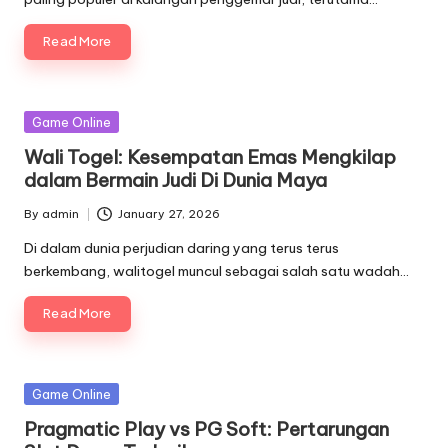
Read More
Posted
Game Online
in
Wali Togel: Kesempatan Emas Mengkilap
dalam Bermain Judi Di Dunia Maya
By
admin
January 27, 2026
Posted
by
Di dalam dunia perjudian daring yang terus terus
berkembang, walitogel muncul sebagai salah satu wadah…
Read More
Posted
Game Online
in
Pragmatic Play vs PG Soft: Pertarungan