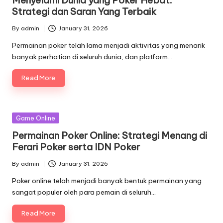
Strategi dan Saran Yang Terbaik
By
admin
January 31, 2026
Posted
by
Permainan poker telah lama menjadi aktivitas yang menarik
banyak perhatian di seluruh dunia, dan platform…
Read More
Posted
Game Online
in
Permainan Poker Online: Strategi Menang di
Ferari Poker serta IDN Poker
By
admin
January 31, 2026
Posted
by
Poker online telah menjadi banyak bentuk permainan yang
sangat populer oleh para pemain di seluruh…
Read More