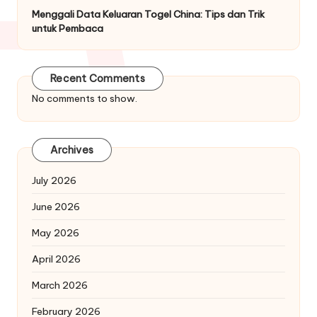
Menggali Data Keluaran Togel China: Tips dan Trik
untuk Pembaca
Recent Comments
No comments to show.
Archives
July 2026
June 2026
May 2026
April 2026
March 2026
February 2026