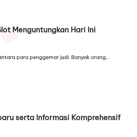
lot Menguntungkan Hari Ini
di antara para penggemar judi. Banyak orang…
baru serta Informasi Komprehensif