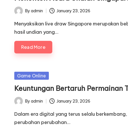
By
admin
January 23, 2026
Posted
by
Menyaksikan live draw Singapore merupakan beb
hasil undian yang…
Read More
Posted
Game Online
in
Keuntungan Bertaruh Permainan T
By
admin
January 23, 2026
Posted
by
Dalam era digital yang terus selalu berkembang
perubahan perubahan…