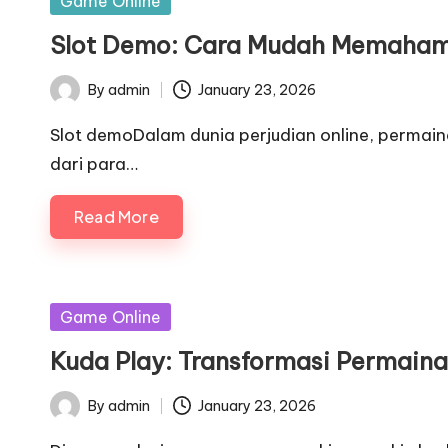
Posted
Game Online
in
Slot Demo: Cara Mudah Memaham
By
admin
January 23, 2026
Posted
by
Slot demoDalam dunia perjudian online, permain
dari para…
Read More
Posted
Game Online
in
Kuda Play: Transformasi Permaina
By
admin
January 23, 2026
Posted
by