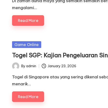
Di zaman dunia maya yang semakin semakin berk
mengalami…
Read More
Posted
Game Online
in
Togel SGP: Kajian Pengeluaran Si
By
admin
January 23, 2026
Posted
by
Togel di Singapore atau yang sering dikenal se
menarik…
Read More