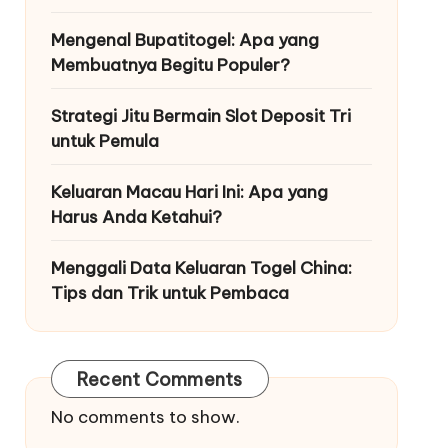
Mengenal Bupatitogel: Apa yang
Membuatnya Begitu Populer?
Strategi Jitu Bermain Slot Deposit Tri
untuk Pemula
Keluaran Macau Hari Ini: Apa yang
Harus Anda Ketahui?
Menggali Data Keluaran Togel China:
Tips dan Trik untuk Pembaca
Recent Comments
No comments to show.