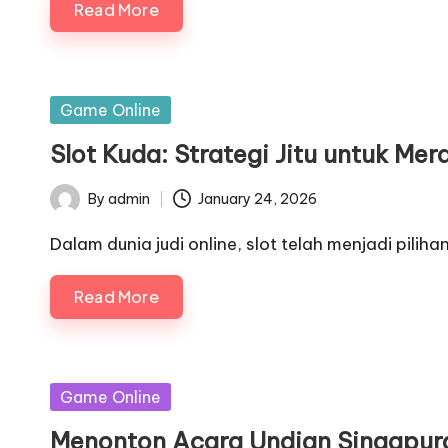
Read More
Posted
Game Online
in
Slot Kuda: Strategi Jitu untuk M
By
admin
January 24, 2026
Posted
by
Dalam dunia judi online, slot telah menjadi pili
Read More
Posted
Game Online
in
Menonton Acara Undian Singapura: