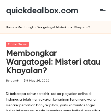
quickdealbox.com
Skip
to
content
Home
»
Membongkar Wargatogel: Misteri atau Khayalan?
Posted
Game Online
in
Membongkar
Wargatogel: Misteri atau
Khayalan?
By
admin
May 26, 2026
Posted
by
Di beberapa tahun terakhir, sektor perjudian online di
Indonesia telah menyaksikan kehadiran fenomena yang
menarik perhatian banyak pihak, yaitu komunitas togel.
Istilah ini mengacu pada komunitas yang individu yang ikut