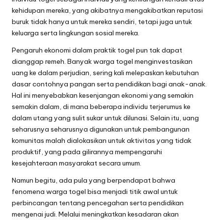
kehidupan mereka, yang akibatnya mengakibatkan reputasi
buruk tidak hanya untuk mereka sendiri, tetapi juga untuk
keluarga serta lingkungan sosial mereka.
Pengaruh ekonomi dalam praktik togel pun tak dapat
dianggap remeh. Banyak warga togel menginvestasikan
uang ke dalam perjudian, sering kali melepaskan kebutuhan
dasar contohnya pangan serta pendidikan bagi anak-anak.
Hal ini menyebabkan kesenjangan ekonomi yang semakin
semakin dalam, di mana beberapa individu terjerumus ke
dalam utang yang sulit sukar untuk dilunasi. Selain itu, uang
seharusnya seharusnya digunakan untuk pembangunan
komunitas malah dialokasikan untuk aktivitas yang tidak
produktif, yang pada gilirannya mempengaruhi
kesejahteraan masyarakat secara umum.
Namun begitu, ada pula yang berpendapat bahwa
fenomena warga togel bisa menjadi titik awal untuk
perbincangan tentang pencegahan serta pendidikan
mengenai judi. Melalui meningkatkan kesadaran akan