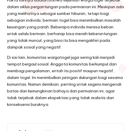
Fakta lainnya adalah bahwa sejumlah wargatogel terjebak
dalam siklus pergantungan pada permainan ini. Meskipun ada
yang melihatnya sebagai sumber hiburan, tetapi bagi
sebagian individu, bermain togel bisa menimbulkan masalah
keuangan yang parah. Beberapa individu merasa beban
untuk selalu bermain, berharap bisa meraih keberuntungan
yang tidak muncul, yang bisa itu bisa mengakhiri pada
dampak sosial yang negatif.
Di sisi lain, komunitas wargatogel juga sering kali menjadi
tempat bergaul sosial. Anggota komunitas berkumpul dan
membagi pengalaman, entah itu positif maupun negatif,
dalam togel. Ini menimbulkan jaringan dukungan bagi sesama
komunitas. Namun demikian, penting untuk segera mengenali
batas dan kemungkinan bahaya dari permainan ini, agar
tidak terjebak dalam ekspektasi yang tidak realistis dan
konsekuensi buruknya.