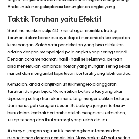
Anda untuk mengeksplorasi kemungkinan angka yang.
Taktik Taruhan yaitu Efektif
Saat memainkan salju 4D, krusial agar memiliki strategi
taruhan dalam benar supaya dapat menambah kesempatan
kemenangan. Salah satu pendekatan yang bisa dilakukan
adalah dengan mempelajari pola angka yang sering terjadi.
Dengan cara mengamati hasil-hasil sebelumnya, pemain
bisa menemukan kombinasi nomor yang mungkin sering sekali
muncul dan mengambil keputusan bertaruh yang lebih cerdas.
Kemudian, anda dianjurkan untuk mengelola anggaran
taruhan dengan bijak. Menentukan batas atas yang akan
dipasang setiap hari akan menolong mengendalikan belanja
dan mencegah kerugian besar. Sebaiknya jangan terburu-
buru dalam kembali bertaruh setelah mengalami kekalahan,
tetap tenang dan ikuti strategi yang telah dibuat.
Akhirnya, jangan ragu untuk membagikan informasi dan
pengalaman dengan pemain lain. Masyarakat 4D salju sering