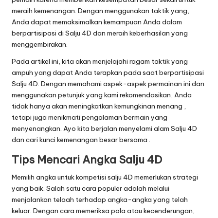
meraih kemenangan. Dengan menggunakan taktik yang,
Anda dapat memaksimalkan kemampuan Anda dalam
berpartisipasi di Salju 4D dan meraih keberhasilan yang
menggembirakan.
Pada artikel ini, kita akan menjelajahi ragam taktik yang
ampuh yang dapat Anda terapkan pada saat berpartisipasi
Salju 4D. Dengan memahami aspek-aspek permainan ini dan
menggunakan petunjuk yang kami rekomendasikan, Anda
tidak hanya akan meningkatkan kemungkinan menang ,
tetapi juga menikmati pengalaman bermain yang
menyenangkan. Ayo kita berjalan menyelami alam Salju 4D
dan cari kunci kemenangan besar bersama .
Tips Mencari Angka Salju 4D
Memilih angka untuk kompetisi salju 4D memerlukan strategi
yang baik. Salah satu cara populer adalah melalui
menjalankan telaah terhadap angka-angka yang telah
keluar. Dengan cara memeriksa pola atau kecenderungan,