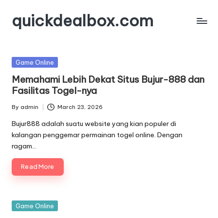
quickdealbox.com
Skip
to
content
Posted
Game Online
in
Memahami Lebih Dekat Situs Bujur-888 dan
Fasilitas Togel-nya
By
admin
March 23, 2026
Posted
by
Bujur888 adalah suatu website yang kian populer di
kalangan penggemar permainan togel online. Dengan
ragam…
Read More
Posted
Game Online
in