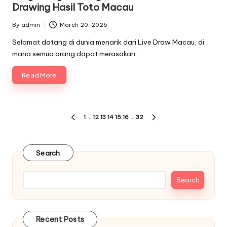
Drawing Hasil Toto Macau
By
admin
March 20, 2026
Posted
by
Selamat datang di dunia menarik dari Live Draw Macau, di
mana semua orang dapat merasakan…
Read More
Posts
1
…
12
13
14
15
16
…
32
PREVIOUS
NEXT
pagination
PAGE
PAGE
Search
Search
Recent Posts