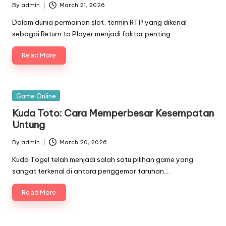
By
admin
March 21, 2026
Posted
by
Dalam dunia permainan slot, termin RTP yang dikenal
sebagai Return to Player menjadi faktor penting…
Read More
Posted
Game Online
in
Kuda Toto: Cara Memperbesar Kesempatan
Untung
By
admin
March 20, 2026
Posted
by
Kuda Togel telah menjadi salah satu pilihan game yang
sangat terkenal di antara penggemar taruhan.…
Read More