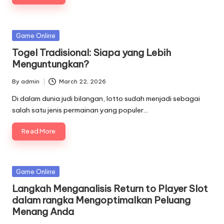
Posted
Game Online
in
Togel Tradisional: Siapa yang Lebih
Menguntungkan?
By
admin
March 22, 2026
Posted
by
Di dalam dunia judi bilangan, lotto sudah menjadi sebagai
salah satu jenis permainan yang populer…
Read More
Posted
Game Online
in
Langkah Menganalisis Return to Player Slot
dalam rangka Mengoptimalkan Peluang
Menang Anda