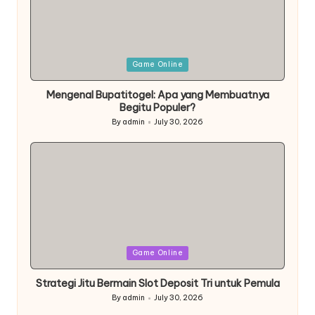
Posted
Game Online
in
Mengenal Bupatitogel: Apa yang Membuatnya
Begitu Populer?
By
admin
July 30, 2026
Posted
by
Posted
Game Online
in
Strategi Jitu Bermain Slot Deposit Tri untuk Pemula
By
admin
July 30, 2026
Posted