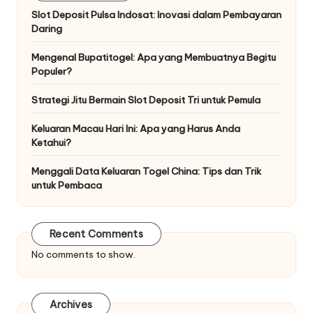
Slot Deposit Pulsa Indosat: Inovasi dalam Pembayaran
Daring
Mengenal Bupatitogel: Apa yang Membuatnya Begitu
Populer?
Strategi Jitu Bermain Slot Deposit Tri untuk Pemula
Keluaran Macau Hari Ini: Apa yang Harus Anda
Ketahui?
Menggali Data Keluaran Togel China: Tips dan Trik
untuk Pembaca
Recent Comments
No comments to show.
Archives