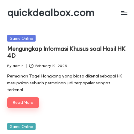
quickdealbox.com
Skip
to
content
Posted
Game Online
in
Mengungkap Informasi Khusus soal Hasil HK
4D
By
admin
February 19, 2026
Posted
by
Permainan Togel Hongkong yang biasa dikenal sebagai HK
merupakan sebuah permainan judi terpopuler sangat
terkenal…
Read More
Posted
Game Online
in