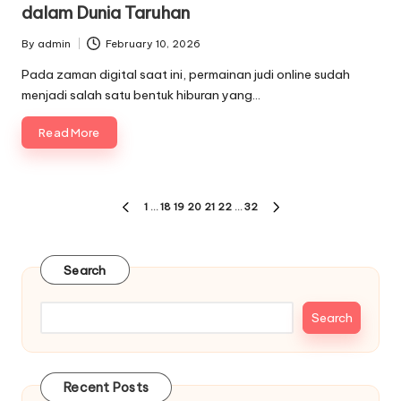
dalam Dunia Taruhan
By
admin
February 10, 2026
Posted
by
Pada zaman digital saat ini, permainan judi online sudah
menjadi salah satu bentuk hiburan yang…
Read More
Posts
1
…
18
19
20
21
22
…
32
PREVIOUS
NEXT
pagination
PAGE
PAGE
Search
Search
Recent Posts