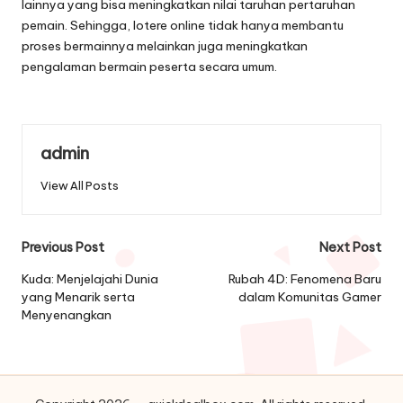
lainnya yang bisa meningkatkan nilai taruhan pertaruhan
pemain. Sehingga, lotere online tidak hanya membantu
proses bermainnya melainkan juga meningkatkan
pengalaman bermain peserta secara umum.
admin
View All Posts
Post
Previous Post
Next Post
navigation
Kuda: Menjelajahi Dunia
Rubah 4D: Fenomena Baru
yang Menarik serta
dalam Komunitas Gamer
Menyenangkan