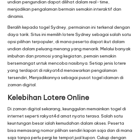
undian pengundian dapat dilihat dalam real-time,
menjadikan pengalaman bermain semakin interaktif dan
dinamis.
Beralih kepada togel Sydney, permainan ini terkenal dengan
daya tarik. Situs ini memilih lotere Sydney sebagai salah satu
opsi pilihan terpopuler, di mana peserta dapat ikut dalam
undian dalam peluang menang yang menarik. Melalui banyak
imbuhan dan promosi yang kegiatan, pemain semakin
bersemangat untuk mencoba nasibnya. Setiap jenis lotere
yang terdapat di rakyat4d menawarkan pengalaman
tersendiri, Menjadikannya sebagai pusat togel idaman di
zaman digital.
Kelebihan Lotere Online
Di zaman digital sekarang, keunggulan memainkan togel di
internet seperti rakyat4d amat nyata terasa. Salah satu
keuntungan besar ialah kemudahan dalam akses. Peserta
bisa memasang nomor pilihan sendiri kapan saja dan di mana
saja tanpa perlu pergi ke tempat jual kupon. Cukup dengan