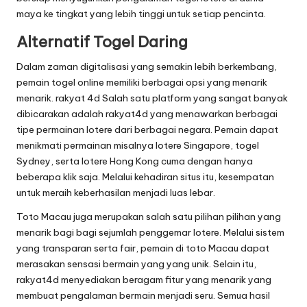
maya ke tingkat yang lebih tinggi untuk setiap pencinta.
Alternatif Togel Daring
Dalam zaman digitalisasi yang semakin lebih berkembang,
pemain togel online memiliki berbagai opsi yang menarik
menarik.
rakyat 4d
Salah satu platform yang sangat banyak
dibicarakan adalah rakyat4d yang menawarkan berbagai
tipe permainan lotere dari berbagai negara. Pemain dapat
menikmati permainan misalnya lotere Singapore, togel
Sydney, serta lotere Hong Kong cuma dengan hanya
beberapa klik saja. Melalui kehadiran situs itu, kesempatan
untuk meraih keberhasilan menjadi luas lebar.
Toto Macau juga merupakan salah satu pilihan pilihan yang
menarik bagi bagi sejumlah penggemar lotere. Melalui sistem
yang transparan serta fair, pemain di toto Macau dapat
merasakan sensasi bermain yang yang unik. Selain itu,
rakyat4d menyediakan beragam fitur yang menarik yang
membuat pengalaman bermain menjadi seru. Semua hasil