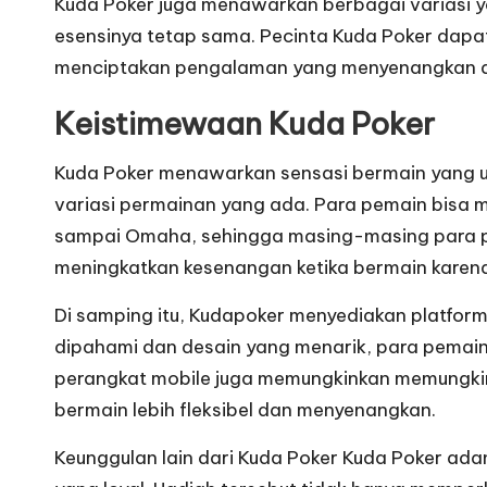
Kuda Poker juga menawarkan berbagai variasi ya
esensinya tetap sama. Pecinta Kuda Poker dap
menciptakan pengalaman yang menyenangkan da
Keistimewaan Kuda Poker
Kuda Poker menawarkan sensasi bermain yang un
variasi permainan yang ada. Para pemain bisa m
sampai Omaha, sehingga masing-masing para pem
meningkatkan kesenangan ketika bermain karena 
Di samping itu, Kudapoker menyediakan platfo
dipahami dan desain yang menarik, para pemai
perangkat mobile juga memungkinkan memungkin
bermain lebih fleksibel dan menyenangkan.
Keunggulan lain dari Kuda Poker Kuda Poker ad