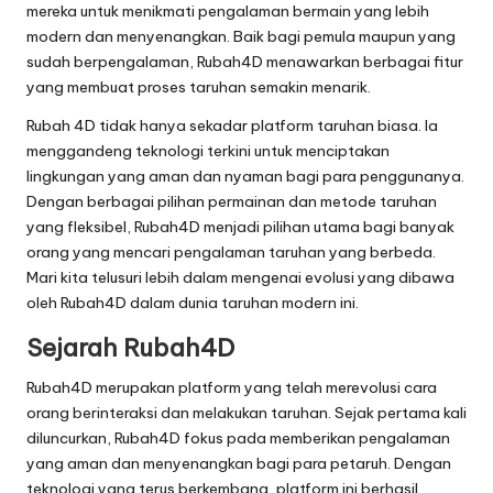
mereka untuk menikmati pengalaman bermain yang lebih
modern dan menyenangkan. Baik bagi pemula maupun yang
sudah berpengalaman, Rubah4D menawarkan berbagai fitur
yang membuat proses taruhan semakin menarik.
Rubah 4D tidak hanya sekadar platform taruhan biasa. Ia
menggandeng teknologi terkini untuk menciptakan
lingkungan yang aman dan nyaman bagi para penggunanya.
Dengan berbagai pilihan permainan dan metode taruhan
yang fleksibel, Rubah4D menjadi pilihan utama bagi banyak
orang yang mencari pengalaman taruhan yang berbeda.
Mari kita telusuri lebih dalam mengenai evolusi yang dibawa
oleh Rubah4D dalam dunia taruhan modern ini.
Sejarah Rubah4D
Rubah4D merupakan platform yang telah merevolusi cara
orang berinteraksi dan melakukan taruhan. Sejak pertama kali
diluncurkan, Rubah4D fokus pada memberikan pengalaman
yang aman dan menyenangkan bagi para petaruh. Dengan
teknologi yang terus berkembang, platform ini berhasil