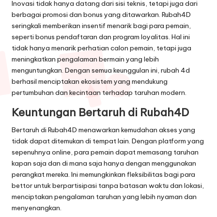
Inovasi tidak hanya datang dari sisi teknis, tetapi juga dari
berbagai promosi dan bonus yang ditawarkan. Rubah4D
seringkali memberikan insentif menarik bagi para pemain,
seperti bonus pendaftaran dan program loyalitas. Hal ini
tidak hanya menarik perhatian calon pemain, tetapi juga
meningkatkan pengalaman bermain yang lebih
menguntungkan. Dengan semua keunggulan ini, rubah 4d
berhasil menciptakan ekosistem yang mendukung
pertumbuhan dan kecintaan terhadap taruhan modern.
Keuntungan Bertaruh di Rubah4D
Bertaruh di Rubah4D menawarkan kemudahan akses yang
tidak dapat ditemukan di tempat lain. Dengan platform yang
sepenuhnya online, para pemain dapat memasang taruhan
kapan saja dan di mana saja hanya dengan menggunakan
perangkat mereka. Ini memungkinkan fleksibilitas bagi para
bettor untuk berpartisipasi tanpa batasan waktu dan lokasi,
menciptakan pengalaman taruhan yang lebih nyaman dan
menyenangkan.