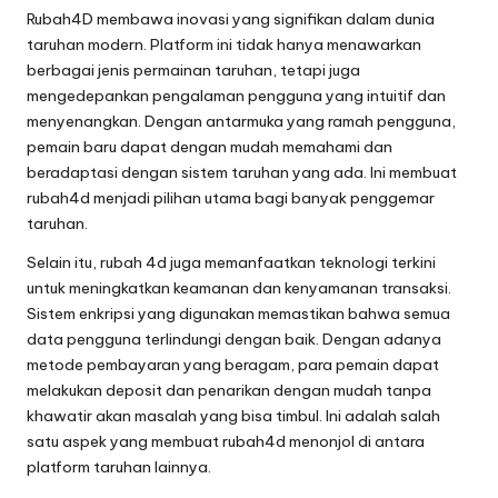
Rubah4D membawa inovasi yang signifikan dalam dunia
taruhan modern. Platform ini tidak hanya menawarkan
berbagai jenis permainan taruhan, tetapi juga
mengedepankan pengalaman pengguna yang intuitif dan
menyenangkan. Dengan antarmuka yang ramah pengguna,
pemain baru dapat dengan mudah memahami dan
beradaptasi dengan sistem taruhan yang ada. Ini membuat
rubah4d menjadi pilihan utama bagi banyak penggemar
taruhan.
Selain itu, rubah 4d juga memanfaatkan teknologi terkini
untuk meningkatkan keamanan dan kenyamanan transaksi.
Sistem enkripsi yang digunakan memastikan bahwa semua
data pengguna terlindungi dengan baik. Dengan adanya
metode pembayaran yang beragam, para pemain dapat
melakukan deposit dan penarikan dengan mudah tanpa
khawatir akan masalah yang bisa timbul. Ini adalah salah
satu aspek yang membuat rubah4d menonjol di antara
platform taruhan lainnya.