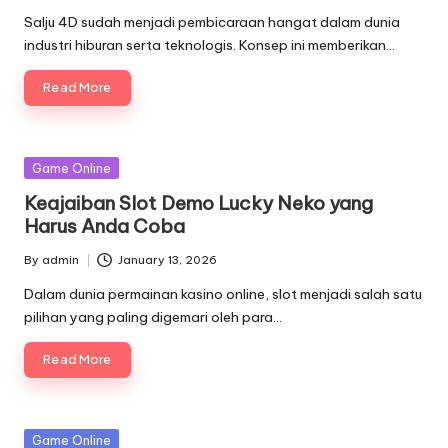
by
Salju 4D sudah menjadi pembicaraan hangat dalam dunia
industri hiburan serta teknologis. Konsep ini memberikan…
Read More
Posted
Game Online
in
Keajaiban Slot Demo Lucky Neko yang
Harus Anda Coba
By
admin
January 13, 2026
Posted
by
Dalam dunia permainan kasino online, slot menjadi salah satu
pilihan yang paling digemari oleh para…
Read More
Posted
Game Online