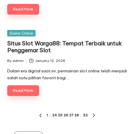
Read More
Posted
Game Online
in
Situs Slot Warga88: Tempat Terbaik untuk
Penggemar Slot
By
admin
January 12, 2026
Posted
by
Dalam era digital saat ini, permainan slot online telah menjadi
salah satu pilihan favorit bagi…
Read More
Posts
1
…
24
25
26
27
28
…
32
PREVIOUS
NEXT
pagination
PAGE
PAGE